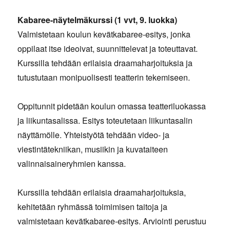
Kabaree-näytelmäkurssi (1 vvt, 9. luokka)
Valmistetaan koulun kevätkabaree-esitys, jonka
oppilaat itse ideoivat, suunnittelevat ja toteuttavat.
Kurssilla tehdään erilaisia draamaharjoituksia ja
tutustutaan monipuolisesti teatterin tekemiseen.
Oppitunnit pidetään koulun omassa teatteriluokassa
ja liikuntasalissa. Esitys toteutetaan liikuntasalin
näyttämölle. Yhteistyötä tehdään video- ja
viestintätekniikan, musiikin ja kuvataiteen
valinnaisaineryhmien kanssa.
Kurssilla tehdään erilaisia draamaharjoituksia,
kehitetään ryhmässä toimimisen taitoja ja
valmistetaan kevätkabaree-esitys. Arviointi perustuu