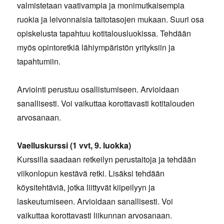
valmistetaan vaativampia ja monimutkaisempia
ruokia ja leivonnaisia taitotasojen mukaan. Suuri osa
opiskelusta tapahtuu kotitalousluokissa. Tehdään
myös opintoretkiä lähiympäristön yrityksiin ja
tapahtumiin.
Arviointi perustuu osallistumiseen. Arvioidaan
sanallisesti. Voi vaikuttaa korottavasti kotitalouden
arvosanaan.
Vaelluskurssi (1 vvt, 9. luokka)
Kurssilla saadaan retkeilyn perustaitoja ja tehdään
viikonlopun kestävä retki. Lisäksi tehdään
köysitehtäviä, jotka liittyvät kiipeilyyn ja
laskeutumiseen. Arvioidaan sanallisesti. Voi
vaikuttaa korottavasti liikunnan arvosanaan.