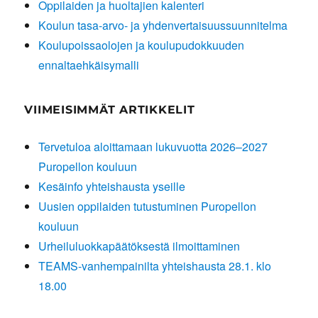
Oppilaiden ja huoltajien kalenteri
Koulun tasa-arvo- ja yhdenvertaisuussuunnitelma
Koulupoissaolojen ja koulupudokkuuden
ennaltaehkäisymalli
VIIMEISIMMÄT ARTIKKELIT
Tervetuloa aloittamaan lukuvuotta 2026–2027
Puropellon kouluun
Kesäinfo yhteishausta yseille
Uusien oppilaiden tutustuminen Puropellon
kouluun
Urheiluluokkapäätöksestä ilmoittaminen
TEAMS-vanhempainilta yhteishausta 28.1. klo
18.00