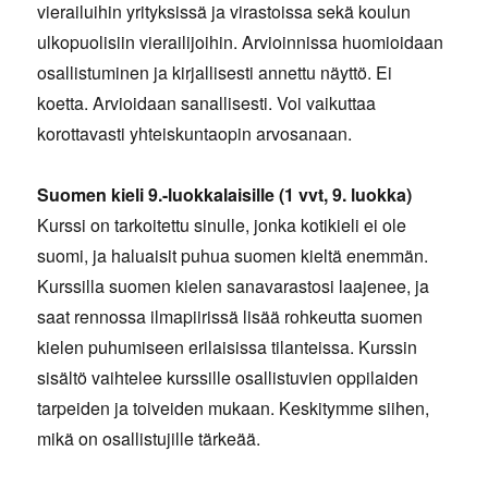
vierailuihin yrityksissä ja virastoissa sekä koulun
ulkopuolisiin vierailijoihin. Arvioinnissa huomioidaan
osallistuminen ja kirjallisesti annettu näyttö. Ei
koetta. Arvioidaan sanallisesti. Voi vaikuttaa
korottavasti yhteiskuntaopin arvosanaan.
Suomen kieli 9.-luokkalaisille (1 vvt, 9. luokka)
Kurssi on tarkoitettu sinulle, jonka kotikieli ei ole
suomi, ja haluaisit puhua suomen kieltä enemmän.
Kurssilla suomen kielen sanavarastosi laajenee, ja
saat rennossa ilmapiirissä lisää rohkeutta suomen
kielen puhumiseen erilaisissa tilanteissa. Kurssin
sisältö vaihtelee kurssille osallistuvien oppilaiden
tarpeiden ja toiveiden mukaan. Keskitymme siihen,
mikä on osallistujille tärkeää.