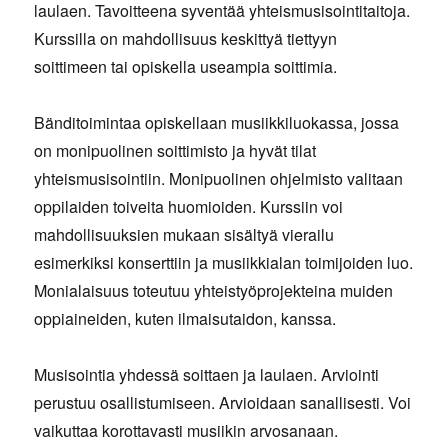
laulaen. Tavoitteena syventää yhteismusisointitaitoja.
Kurssilla on mahdollisuus keskittyä tiettyyn
soittimeen tai opiskella useampia soittimia.
Bänditoimintaa opiskellaan musiikkiluokassa, jossa
on monipuolinen soittimisto ja hyvät tilat
yhteismusisointiin. Monipuolinen ohjelmisto valitaan
oppilaiden toiveita huomioiden. Kurssiin voi
mahdollisuuksien mukaan sisältyä vierailu
esimerkiksi konserttiin ja musiikkialan toimijoiden luo.
Monialaisuus toteutuu yhteistyöprojekteina muiden
oppiaineiden, kuten ilmaisutaidon, kanssa.
Musisointia yhdessä soittaen ja laulaen. Arviointi
perustuu osallistumiseen. Arvioidaan sanallisesti. Voi
vaikuttaa korottavasti musiikin arvosanaan.