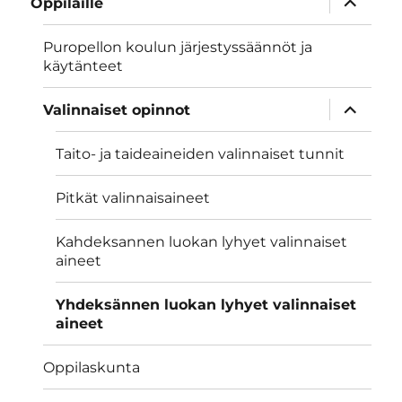
Oppilaille
alavalik
Puropellon koulun järjestyssäännöt ja
käytänteet
näytä
Valinnaiset opinnot
alavalik
Taito- ja taideaineiden valinnaiset tunnit
Pitkät valinnaisaineet
Kahdeksannen luokan lyhyet valinnaiset
aineet
Yhdeksännen luokan lyhyet valinnaiset
aineet
Oppilaskunta