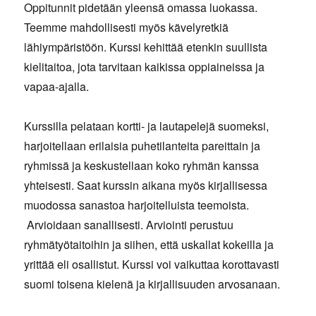
Oppitunnit pidetään yleensä omassa luokassa.
Teemme mahdollisesti myös kävelyretkiä
lähiympäristöön. Kurssi kehittää etenkin suullista
kielitaitoa, jota tarvitaan kaikissa oppiaineissa ja
vapaa-ajalla.
Kurssilla pelataan kortti- ja lautapelejä suomeksi,
harjoitellaan erilaisia puhetilanteita pareittain ja
ryhmissä ja keskustellaan koko ryhmän kanssa
yhteisesti. Saat kurssin aikana myös kirjallisessa
muodossa sanastoa harjoitelluista teemoista.
Arvioidaan sanallisesti. Arviointi perustuu
ryhmätyötaitoihin ja siihen, että uskallat kokeilla ja
yrittää eli osallistut. Kurssi voi vaikuttaa korottavasti
suomi toisena kielenä ja kirjallisuuden arvosanaan.