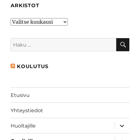
ARKISTOT
Arkistot
HA
Etsi:
KOULUTUS
Etusivu
Yhteystiedot
näytä
Huoltajille
alavalik
näytä