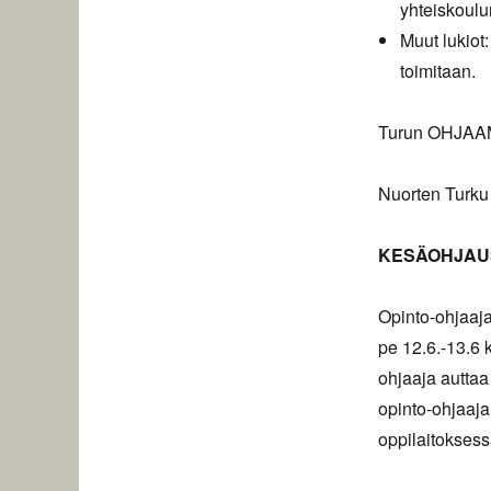
yhteiskoulun
Muut lukiot:
toimitaan.
Turun OHJAAM
Nuorten Turku
KESÄOHJAU
Opinto-ohjaajat
pe 12.6.-13.6 k
ohjaaja autta
opinto-ohjaaja
oppilaitoksess