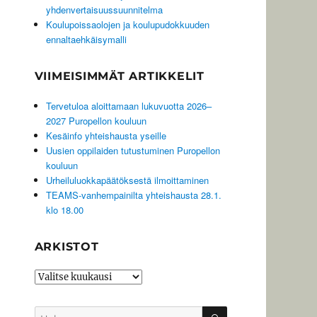
yhdenvertaisuussuunnitelma
Koulupoissaolojen ja koulupudokkuuden
ennaltaehkäisymalli
VIIMEISIMMÄT ARTIKKELIT
Tervetuloa aloittamaan lukuvuotta 2026–
2027 Puropellon kouluun
Kesäinfo yhteishausta yseille
Uusien oppilaiden tutustuminen Puropellon
kouluun
Urheiluluokkapäätöksestä ilmoittaminen
TEAMS-vanhempainilta yhteishausta 28.1.
klo 18.00
ARKISTOT
Arkistot
HAKU
Etsi: