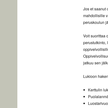
Jos et saanut 
mahdollisille 
peruskoulun jä
Voit suorittaa
perustutkinto,
oppivelvollisi
Oppivelvollisu
jatkuu sen jäl
Lukioon hakene
Kerttulin lu
Puolalanmäe
Luostarivuo