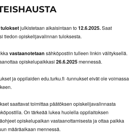
TEISHAUSTA
n
tulokset
julkistetaan aikaisintaan to
12.6.2025.
Saat
si tiedon opiskelijavalinnan tuloksesta.
ikka
vastaanotetaan
sähköpostiin tulleen linkin välityksellä.
aanottaa opiskelupaikkasi
26.6.2025
mennessä.
kset ja oppilaiden edu.turku.fi -tunnukset eivät ole voimassa
lkeen.
kset saattavat toimittaa päätöksen opiskelijavalinnasta
ähköpostilla. On tärkeää lukea huolella oppilaitoksen
säohjeet opiskelupaikan vastaanottamisesta ja ottaa paikka
tuun määräaikaan mennessä.