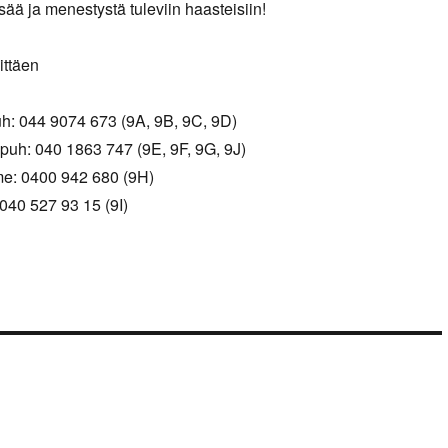
sää ja menestystä tuleviin haasteisiin!
ittäen
uh: 044 9074 673 (9A, 9B, 9C, 9D)
 puh: 040 1863 747 (9E, 9F, 9G, 9J)
me: 0400 942 680 (9H)
40 527 93 15 (9I)