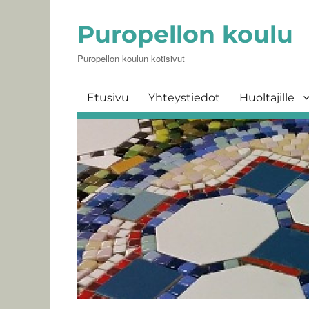
Puropellon koulu
Puropellon koulun kotisivut
Etusivu
Yhteystiedot
Huoltajille