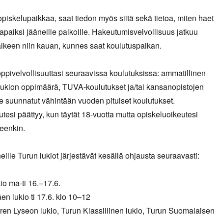
opiskelupaikkaa, saat tiedon myös siitä sekä tietoa, miten haet
vapaiksi jääneille paikoille. Hakeutumisvelvollisuus jatkuu
lkeen niin kauan, kunnes saat koulutuspaikan.
 oppivelvollisuuttasi seuraavissa koulutuksissa: ammatillinen
 lukion oppimäärä, TUVA-koulutukset ja/tai kansanopistojen
lle suunnatut vähintään vuoden pituiset koulutukset.
utesi päättyy, kun täytät 18-vuotta mutta opiskeluoikeutesi
keenkin.
ille Turun lukiot järjestävät kesällä ohjausta seuraavasti:
kio ma-ti 16.–17.6.
n lukio ti 17.6. klo 10–12
ren Lyseon lukio, Turun Klassillinen lukio, Turun Suomalaisen