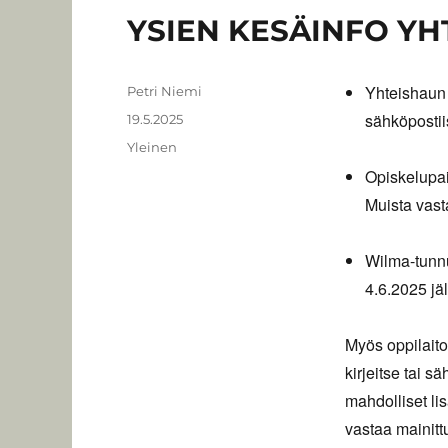
YSIEN KESÄINFO YH
Yhteishau
Kirjoittaja
Petri Niemi
sähköpostii
Julkaistu
19.5.2025
Kategoriat
Yleinen
Opiskelupa
Muista vast
Wilma-tunnu
4.6.2025 jä
Myös oppilaito
kirjeitse tai s
mahdolliset li
vastaa mainit