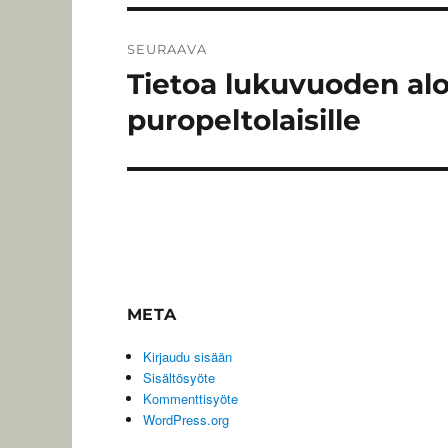
SEURAAVA
Tietoa lukuvuoden aloi
Seuraava
artikkeli:
puropeltolaisille
META
Kirjaudu sisään
Sisältösyöte
Kommenttisyöte
WordPress.org