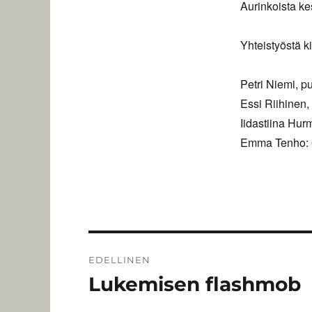
Aurinkoista ke
Yhteistyöstä ki
Petri Niemi, p
Essi Riihinen,
Iidastiina Hur
Emma Tenho: 0
Artikkelien
EDELLINEN
selaus
Lukemisen flashmob
Edellinen
artikkeli: