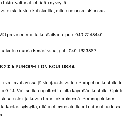
 lukio: valinnat tehdään syksyllä.
 varmista lukion kotisivuilta, miten omassa lukiossasi
O palvelee nuoria kesäaikana, puh: 040-7245440
 palvelee nuoria kesäaikana, puh: 040-1833562
S 2025 PUROPELLON KOULUSSA
 ovat tavattavissa jälkiohjausta varten Puropellon koululla to-
lo 9-14. Voit soittaa opollesi ja tulla käymään koululla. Opinto-
a sinua esim. jatkuvan haun tekemisessä. Perusopetuksen
 tarkastaa syksyllä, että olet myös aloittanut opinnot uudessa
a.