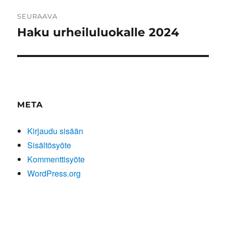
SEURAAVA
Haku urheiluluokalle 2024
Seuraava
artikkeli:
META
Kirjaudu sisään
Sisältösyöte
Kommenttisyöte
WordPress.org