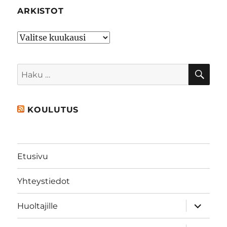
ARKISTOT
Arkistot
HA
Etsi:
KOULUTUS
Etusivu
Yhteystiedot
näytä
Huoltajille
alavalik