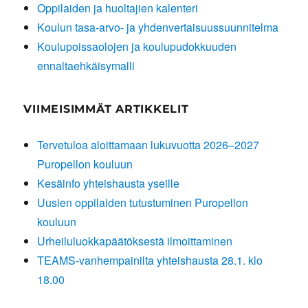
Oppilaiden ja huoltajien kalenteri
Koulun tasa-arvo- ja yhdenvertaisuussuunnitelma
Koulupoissaolojen ja koulupudokkuuden
ennaltaehkäisymalli
VIIMEISIMMÄT ARTIKKELIT
Tervetuloa aloittamaan lukuvuotta 2026–2027
Puropellon kouluun
Kesäinfo yhteishausta yseille
Uusien oppilaiden tutustuminen Puropellon
kouluun
Urheiluluokkapäätöksestä ilmoittaminen
TEAMS-vanhempainilta yhteishausta 28.1. klo
18.00