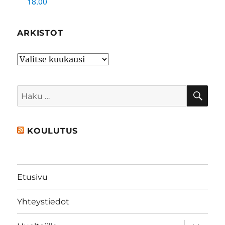
18.00
ARKISTOT
Arkistot
HA
Etsi:
KOULUTUS
Etusivu
Yhteystiedot
näytä