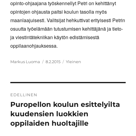
opinto-ohjaajana työskennellyt Petri on kehittänyt
opintojen ohjausta paitsi koulun tasolla myös
maanlaajuisesti. Valitsijat hehkuttivat erityisesti Petrin
osuutta työelämään tutustumisen kehittäjänä ja tieto-
ja viestintätekniikan käytön edistämisestä
oppilaanohjauksessa.
Kirjoittaja
Julkaistu
Kategoriat
Markus Luoma
8.2.2015
Yleinen
Artikkelien
EDELLINEN
selaus
Puropellon koulun esittelyilta
Edellinen
artikkeli:
kuudensien luokkien
oppilaiden huoltajille