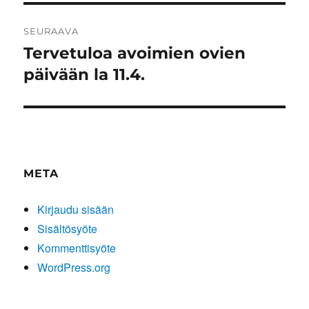
SEURAAVA
Tervetuloa avoimien ovien
Seuraava
artikkeli:
päivään la 11.4.
META
Kirjaudu sisään
Sisältösyöte
Kommenttisyöte
WordPress.org