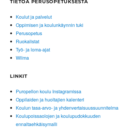
TIETOA PERUSOPETUKSESTA
Koulut ja palvelut
Oppimisen ja koulunkäynnin tuki
Perusopetus
Ruokalistat
Työ- ja loma-ajat
Wilma
LINKIT
Puropellon koulu Instagramissa
Oppilaiden ja huoltajien kalenteri
Koulun tasa-arvo- ja yhdenvertaisuussuunnitelma
Koulupoissaolojen ja koulupudokkuuden
ennaltaehkäisymalli