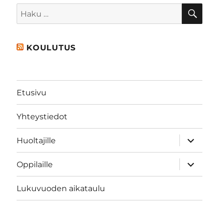
HA
Etsi:
KOULUTUS
Etusivu
Yhteystiedot
näytä
Huoltajille
alavalik
näytä
Oppilaille
alavalik
Lukuvuoden aikataulu