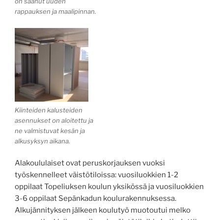
on saanut uuden
rappauksen ja maalipinnan.
Kiinteiden kalusteiden
asennukset on aloitettu ja
ne valmistuvat kesän ja
alkusyksyn aikana.
Alakoululaiset ovat peruskorjauksen vuoksi
työskennelleet väistötiloissa: vuosiluokkien 1-2
oppilaat Topeliuksen koulun yksikössä ja vuosiluokkien
3-6 oppilaat Sepänkadun koulurakennuksessa.
Alkujännityksen jälkeen koulutyö muotoutui melko