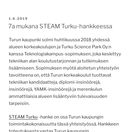
JULKAISTU
1.6.2019
7a mukana STEAM Turku-hankkeessa
Turun kaupunki solmi huhtikuussa 2018 yhdessä
alueen korkeakoulujen ja Turku Science Park Oy:n
kanssa Teknologiakampus-sopimuksen, joka keskittyy
tekniikan alan koulutustarjonnan ja tutkimuksen
lisäämiseen. Sopimuksen myötä aloitetun yhteistyön
tavoitteena on, että Turun korkeakoulut tuottavat
tekniikan kandidaatteja, diplomi-insinöörejä,
insinöörejä, YAMK-insinöörejä ja merenkulun
ammattilaisia alueen lisääntyviin tulevaisuuden
tarpeisiin.
STEAM Turku
-hanke on osa Turun kaupungin
toimintakokonaisuutta tässä yhteistyössä. Hankkeen
toteutuksesta vastaa Turun kaupungin