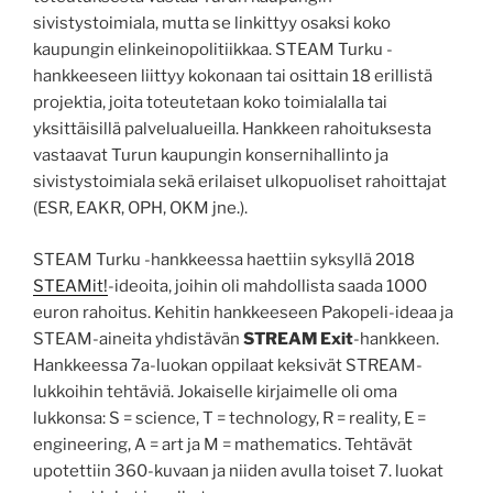
sivistystoimiala, mutta se linkittyy osaksi koko
kaupungin elinkeinopolitiikkaa. STEAM Turku -
hankkeeseen liittyy kokonaan tai osittain 18 erillistä
projektia, joita toteutetaan koko toimialalla tai
yksittäisillä palvelualueilla. Hankkeen rahoituksesta
vastaavat Turun kaupungin konsernihallinto ja
sivistystoimiala sekä erilaiset ulkopuoliset rahoittajat
(ESR, EAKR, OPH, OKM jne.).
STEAM Turku -hankkeessa haettiin syksyllä 2018
STEAMit!
-ideoita, joihin oli mahdollista saada 1000
euron rahoitus. Kehitin hankkeeseen Pakopeli-ideaa ja
STEAM-aineita yhdistävän
STREAM Exit
-hankkeen.
Hankkeessa 7a-luokan oppilaat keksivät STREAM-
lukkoihin tehtäviä. Jokaiselle kirjaimelle oli oma
lukkonsa: S = science, T = technology, R = reality, E =
engineering, A = art ja M = mathematics. Tehtävät
upotettiin 360-kuvaan ja niiden avulla toiset 7. luokat