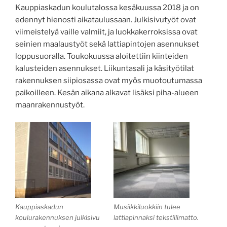
Kauppiaskadun koulutalossa kesäkuussa 2018 ja on
edennyt hienosti aikataulussaan. Julkisivutyöt ovat
viimeistelyä vaille valmiit, ja luokkakerroksissa ovat
seinien maalaustyöt sekä lattiapintojen asennukset
loppusuoralla. Toukokuussa aloitettiin kiinteiden
kalusteiden asennukset. Liikuntasali ja käsityötilat
rakennuksen siipiosassa ovat myös muotoutumassa
paikoilleen. Kesän aikana alkavat lisäksi piha-alueen
maanrakennustyöt.
Kauppiaskadun
Musiikkiluokkiin tulee
koulurakennuksen julkisivu
lattiapinnaksi tekstiilimatto.