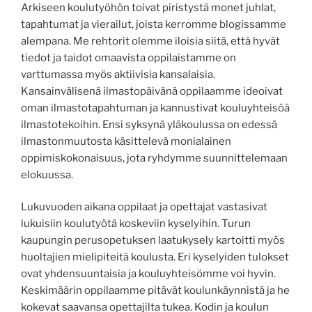
Arkiseen koulutyöhön toivat piristystä monet juhlat,
tapahtumat ja vierailut, joista kerromme blogissamme
alempana. Me rehtorit olemme iloisia siitä, että hyvät
tiedot ja taidot omaavista oppilaistamme on
varttumassa myös aktiivisia kansalaisia.
Kansainvälisenä ilmastopäivänä oppilaamme ideoivat
oman ilmastotapahtuman ja kannustivat kouluyhteisöä
ilmastotekoihin. Ensi syksynä yläkoulussa on edessä
ilmastonmuutosta käsittelevä monialainen
oppimiskokonaisuus, jota ryhdymme suunnittelemaan
elokuussa.
Lukuvuoden aikana oppilaat ja opettajat vastasivat
lukuisiin koulutyötä koskeviin kyselyihin. Turun
kaupungin perusopetuksen laatukysely kartoitti myös
huoltajien mielipiteitä koulusta. Eri kyselyiden tulokset
ovat yhdensuuntaisia ja kouluyhteisömme voi hyvin.
Keskimäärin oppilaamme pitävät koulunkäynnistä ja he
kokevat saavansa opettajilta tukea. Kodin ja koulun