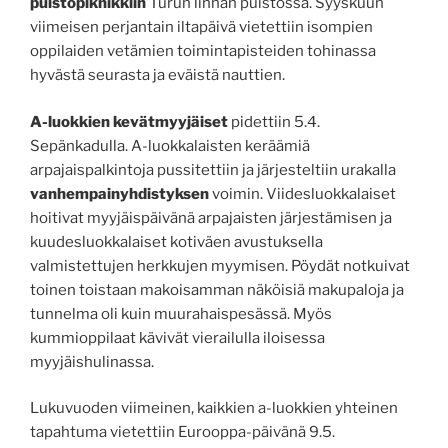
puistopiknikkiin
Turun linnan puistossa. Syyskuun
viimeisen perjantain iltapäivä vietettiin isompien
oppilaiden vetämien toimintapisteiden tohinassa
hyvästä seurasta ja eväistä nauttien.
A-luokkien kevätmyyjäiset
pidettiin 5.4.
Sepänkadulla. A-luokkalaisten keräämiä
arpajaispalkintoja pussitettiin ja järjesteltiin urakalla
vanhempainyhdistyksen
voimin. Viidesluokkalaiset
hoitivat myyjäispäivänä arpajaisten järjestämisen ja
kuudesluokkalaiset kotiväen avustuksella
valmistettujen herkkujen myymisen. Pöydät notkuivat
toinen toistaan makoisamman näköisiä makupaloja ja
tunnelma oli kuin muurahaispesässä. Myös
kummioppilaat kävivät vierailulla iloisessa
myyjäishulinassa.
Lukuvuoden viimeinen, kaikkien a-luokkien yhteinen
tapahtuma vietettiin Eurooppa-päivänä 9.5.