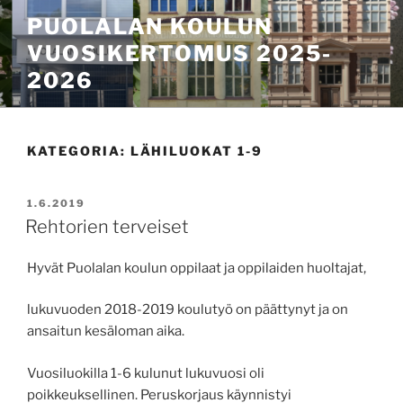
Siirry
PUOLALAN KOULUN
sisältöön
VUOSIKERTOMUS 2025-
2026
KATEGORIA:
LÄHILUOKAT 1-9
JULKAISTU
1.6.2019
Rehtorien terveiset
Hyvät Puolalan koulun oppilaat ja oppilaiden huoltajat,
lukuvuoden 2018-2019 koulutyö on päättynyt ja on
ansaitun kesäloman aika.
Vuosiluokilla 1-6 kulunut lukuvuosi oli
poikkeuksellinen. Peruskorjaus käynnistyi