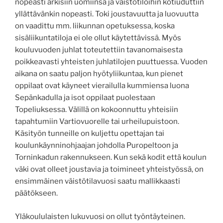
nopeasti arkisiin uomiinsa ja väistötiloihin kotiuduttiin
yllättävänkin nopeasti. Toki joustavuutta ja luovuutta
on vaadittu mm. liikunnan opetuksessa, koska
sisäliikuntatiloja ei ole ollut käytettävissä. Myös
kouluvuoden juhlat toteutettiin tavanomaisesta
poikkeavasti yhteisten juhlatilojen puuttuessa. Vuoden
aikana on saatu paljon hyötyliikuntaa, kun pienet
oppilaat ovat käyneet vierailulla kummiensa luona
Sepänkadulla ja isot oppilaat puolestaan
Topeliuksessa. Välillä on kokoonnuttu yhteisiin
tapahtumiin Vartiovuorelle tai urheilupuistoon.
Käsityön tunneille on kuljettu opettajan tai
koulunkäynninohjaajan johdolla Puropeltoon ja
Torninkadun rakennukseen. Kun sekä kodit että koulun
väki ovat olleet joustavia ja toimineet yhteistyössä, on
ensimmäinen väistötilavuosi saatu mallikkaasti
päätökseen.
Yläkoululaisten lukuvuosi on ollut työntäyteinen.