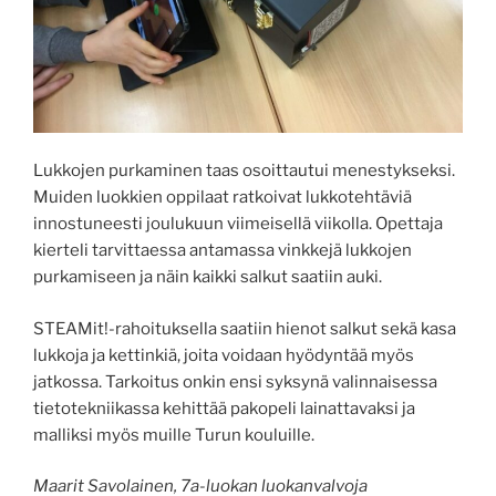
Lukkojen purkaminen taas osoittautui menestykseksi.
Muiden luokkien oppilaat ratkoivat lukkotehtäviä
innostuneesti joulukuun viimeisellä viikolla. Opettaja
kierteli tarvittaessa antamassa vinkkejä lukkojen
purkamiseen ja näin kaikki salkut saatiin auki.
STEAMit!-rahoituksella saatiin hienot salkut sekä kasa
lukkoja ja kettinkiä, joita voidaan hyödyntää myös
jatkossa. Tarkoitus onkin ensi syksynä valinnaisessa
tietotekniikassa kehittää pakopeli lainattavaksi ja
malliksi myös muille Turun kouluille.
Maarit Savolainen, 7a-luokan luokanvalvoja