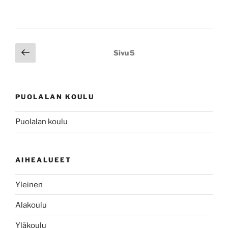
Artikkelien
Edellinen
Sivu
5
sivu
sivutus
PUOLALAN KOULU
Puolalan koulu
AIHEALUEET
Yleinen
Alakoulu
Yläkoulu