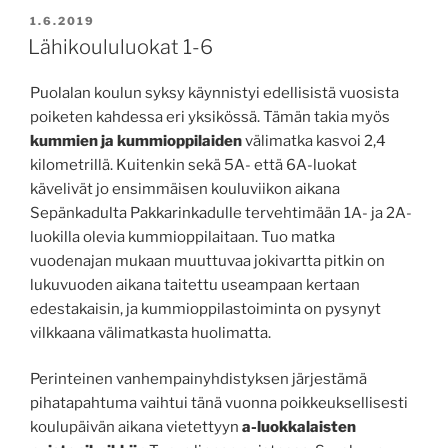
JULKAISTU
1.6.2019
Lähikoululuokat 1-6
Puolalan koulun syksy käynnistyi edellisistä vuosista
poiketen kahdessa eri yksikössä. Tämän takia myös
kummien ja kummioppilaiden
välimatka kasvoi 2,4
kilometrillä. Kuitenkin sekä 5A- että 6A-luokat
kävelivät jo ensimmäisen kouluviikon aikana
Sepänkadulta Pakkarinkadulle tervehtimään 1A- ja 2A-
luokilla olevia kummioppilaitaan. Tuo matka
vuodenajan mukaan muuttuvaa jokivartta pitkin on
lukuvuoden aikana taitettu useampaan kertaan
edestakaisin, ja kummioppilastoiminta on pysynyt
vilkkaana välimatkasta huolimatta.
Perinteinen vanhempainyhdistyksen järjestämä
pihatapahtuma vaihtui tänä vuonna poikkeuksellisesti
koulupäivän aikana vietettyyn
a-luokkalaisten