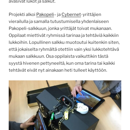
avasivat lukot ja salkut.
Projekti alkoi
Pakopeli
– ja
Cybernet
-yrittäjien
vierailulla ja samalla tutustumisella yhdenlaiseen
Pakopeli-salkkuun, jonka yrittäjät toivat mukanaan.
Oppilaat miettivät ryhmissä tarinaa ja tehtäviä kaikkiin
lukkoihin. Lopullinen salkku muotoutui kuitenkin siten,
että jokaiselta ryhmältä otettiin vain yksi lukkotehtävä
mukaan salkkuun. Osa oppilaista vaikuttikin tästä
syystä hivenen pettyneeltä, kun oma tarina tai kaikki
tehtävät eivät nyt ainakaan heti tulleet käyttöön.