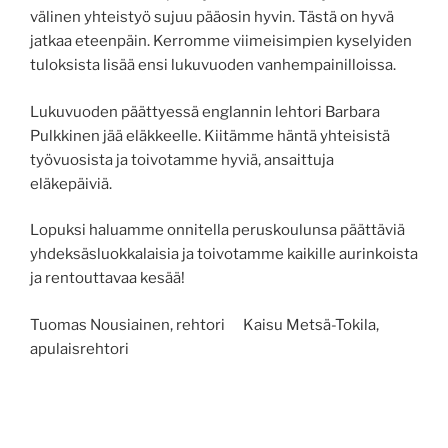
välinen yhteistyö sujuu pääosin hyvin. Tästä on hyvä
jatkaa eteenpäin. Kerromme viimeisimpien kyselyiden
tuloksista lisää ensi lukuvuoden vanhempainilloissa.
Lukuvuoden päättyessä englannin lehtori Barbara
Pulkkinen jää eläkkeelle. Kiitämme häntä yhteisistä
työvuosista ja toivotamme hyviä, ansaittuja
eläkepäiviä.
Lopuksi haluamme onnitella peruskoulunsa päättäviä
yhdeksäsluokkalaisia ja toivotamme kaikille aurinkoista
ja rentouttavaa kesää!
Tuomas Nousiainen, rehtori Kaisu Metsä-Tokila,
apulaisrehtori