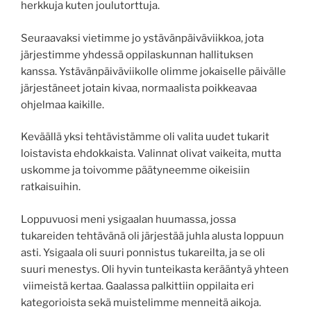
herkkuja kuten joulutorttuja.
Seuraavaksi vietimme jo ystävänpäiväviikkoa, jota
järjestimme yhdessä oppilaskunnan hallituksen
kanssa. Ystävänpäiväviikolle olimme jokaiselle päivälle
järjestäneet jotain kivaa, normaalista poikkeavaa
ohjelmaa kaikille.
Keväällä yksi tehtävistämme oli valita uudet tukarit
loistavista ehdokkaista. Valinnat olivat vaikeita, mutta
uskomme ja toivomme päätyneemme oikeisiin
ratkaisuihin.
Loppuvuosi meni ysigaalan huumassa, jossa
tukareiden tehtävänä oli järjestää juhla alusta loppuun
asti. Ysigaala oli suuri ponnistus tukareilta, ja se oli
suuri menestys. Oli hyvin tunteikasta kerääntyä yhteen
viimeistä kertaa. Gaalassa palkittiin oppilaita eri
kategorioista sekä muistelimme menneitä aikoja.