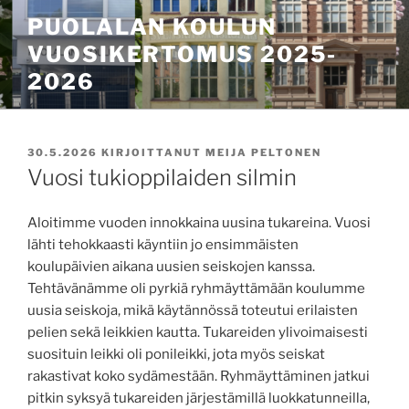
Siirry
PUOLALAN KOULUN
sisältöön
VUOSIKERTOMUS 2025-
2026
JULKAISTU
30.5.2026
KIRJOITTANUT
MEIJA PELTONEN
Vuosi tukioppilaiden silmin
Aloitimme vuoden innokkaina uusina tukareina. Vuosi
lähti tehokkaasti käyntiin jo ensimmäisten
koulupäivien aikana uusien seiskojen kanssa.
Tehtävänämme oli pyrkiä ryhmäyttämään koulumme
uusia seiskoja, mikä käytännössä toteutui erilaisten
pelien sekä leikkien kautta. Tukareiden ylivoimaisesti
suosituin leikki oli ponileikki, jota myös seiskat
rakastivat koko sydämestään. Ryhmäyttäminen jatkui
pitkin syksyä tukareiden järjestämillä luokkatunneilla,