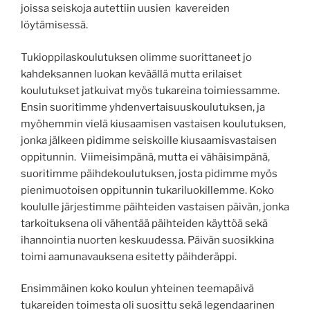
joissa seiskoja autettiin uusien kavereiden
löytämisessä.
Tukioppilaskoulutuksen olimme suorittaneet jo
kahdeksannen luokan keväällä mutta erilaiset
koulutukset jatkuivat myös tukareina toimiessamme.
Ensin suoritimme yhdenvertaisuuskoulutuksen, ja
myöhemmin vielä kiusaamisen vastaisen koulutuksen,
jonka jälkeen pidimme seiskoille kiusaamisvastaisen
oppitunnin. Viimeisimpänä, mutta ei vähäisimpänä,
suoritimme päihdekoulutuksen, josta pidimme myös
pienimuotoisen oppitunnin tukariluokillemme. Koko
koululle järjestimme päihteiden vastaisen päivän, jonka
tarkoituksena oli vähentää päihteiden käyttöä sekä
ihannointia nuorten keskuudessa. Päivän suosikkina
toimi aamunavauksena esitetty päihderäppi.
Ensimmäinen koko koulun yhteinen teemapäivä
tukareiden toimesta oli suosittu sekä legendaarinen