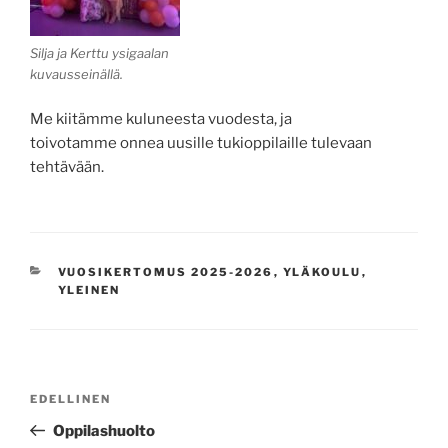
Silja ja Kerttu ysigaalan
kuvausseinällä.
Me kiitämme kuluneesta vuodesta, ja
toivotamme onnea uusille tukioppilaille tulevaan
tehtävään.
KATEGORIAT
VUOSIKERTOMUS 2025-2026
,
YLÄKOULU
,
YLEINEN
Artikkelien
Edellinen
EDELLINEN
selaus
artikkeli
Oppilashuolto