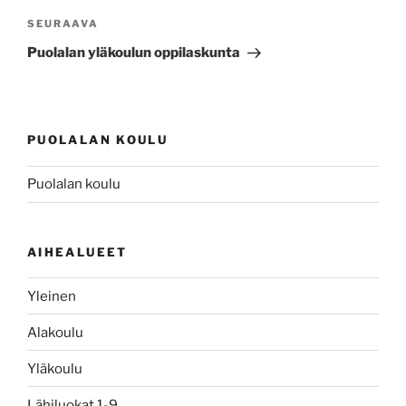
Seuraava
SEURAAVA
artikkeli
Puolalan yläkoulun oppilaskunta
PUOLALAN KOULU
Puolalan koulu
AIHEALUEET
Yleinen
Alakoulu
Yläkoulu
Lähiluokat 1-9