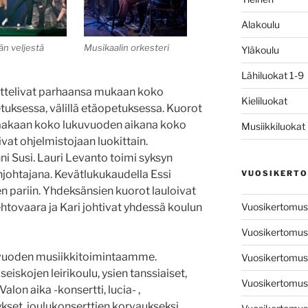
Alakoulu
n veljestä
Musikaalin orkesteri
Yläkoulu
Lähiluokat 1-9
ttelivat parhaansa mukaan koko
Kieliluokat
etuksessa, välillä etäopetuksessa. Kuorot
taakaan koko lukuvuoden aikana koko
Musiikkiluokat
vat ohjelmistojaan luokittain.
ni Susi. Lauri Levanto toimi syksyn
johtajana. Kevätlukukaudella Essi
VUOSIKERT
n pariin. Yhdeksänsien kuorot lauloivat
Vuosikertomu
htovaara ja Kari johtivat yhdessä koulun
Vuosikertomu
uvuoden musiikkitoimintaamme.
Vuosikertomu
seiskojen leirikoulu, ysien tanssiaiset,
Vuosikertomu
alon aika -konsertti, lucia- ,
tykset, joulukonserttien korvaukseksi