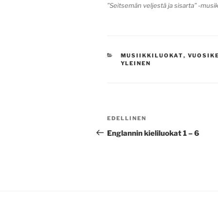
”Seitsemän veljestä ja sisarta” -musika
KATEGORIAT
MUSIIKKILUOKAT
,
VUOSIK
YLEINEN
Artikkelien
Edellinen
EDELLINEN
selaus
artikkeli
Englannin kieliluokat 1 – 6