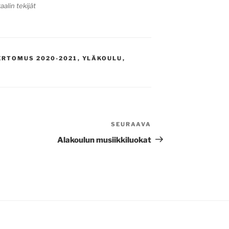
alin tekijät
ERTOMUS 2020-2021
,
YLÄKOULU
,
SEURAAVA
Seuraava
artikkeli
Alakoulun musiikkiluokat