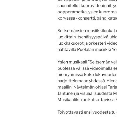
suunnitellut kuorovideoinnit, y
oopperamatka, ysien kuoromatk
korvassa -konsertti, bändikat
Seitsemänsien musiikkiluokat 
luokittain itsenäisyyspäiväjuhl
luokkakuorot ja orkesteri vide
nähtävillä Puolalan musiikki Y
Ysien musikaali ”Seitsemän velj
puolessa välissä videoimalla e
pienryhmissä koko lukuvuoden
harjoittelemaan yhdessä. Hienoa
maaliin! Näytelmän ohjasi Tarja
Jantunen ja visuaalisuudesta M
Musikaalikin on katsottavissa 
Toivottavasti ensi vuodesta tul