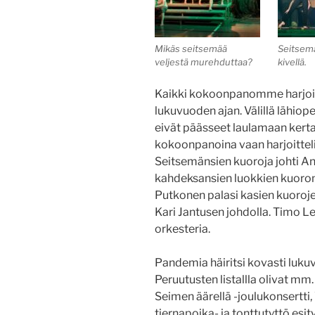
Mikäs seitsemää
Seitsemä
veljestä murehduttaa?
kivellä.
Kaikki kokoonpanomme harjoi
lukuvuoden ajan. Välillä lähiop
eivät päässeet laulamaan ker
kokoonpanoina vaan harjoitteli
Seitsemänsien kuoroja johti An
kahdeksansien luokkien kuoron
Putkonen palasi kasien kuoroje
Kari Jantusen johdolla. Timo Le
orkesteria.
Pandemia häiritsi kovasti luk
Peruutusten listallla olivat mm. 
Seimen äärellä -joulukonsertti, V
tiernapoika- ja tonttutyttö esi