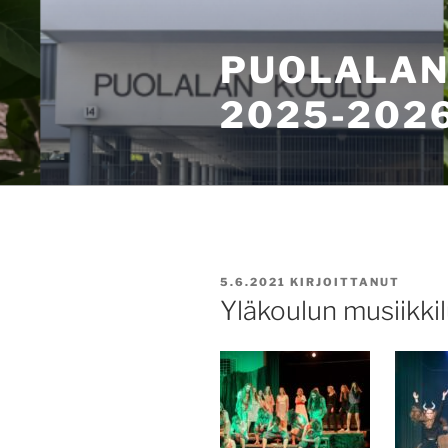
Siirry
sisältöön
PUOLALAN
2025-202
JULKAISTU
5.6.2021
KIRJOITTANUT
Yläkoulun musiikki