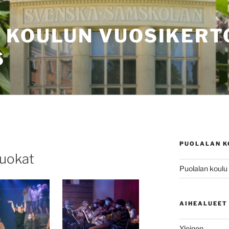
 KOULUN VUOSIKER
6
PUOLALAN K
luokat
Puolalan koulu
AIHEALUEET
Yleinen