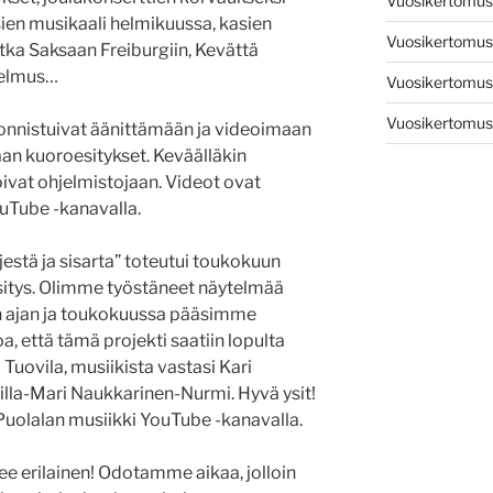
Vuosikertomus
sien musikaali helmikuussa, kasien
Vuosikertomu
a Saksaan Freiburgiin, Kevättä
selmus…
Vuosikertomu
Vuosikertomu
onnistuivat äänittämään ja videoimaan
aan kuoroesitykset. Keväälläkin
oivat ohjelmistojaan. Videot ovat
ouTube -kanavalla.
estä ja sisarta” toteutui toukokuun
sitys. Olimme työstäneet näytelmää
 ajan ja toukokuussa pääsimme
, että tämä projekti saatiin lopulta
 Tuovila, musiikista vastasi Kari
illa-Mari Naukkarinen-Nurmi. Hyvä ysit!
Puolalan musiikki YouTube -kanavalla.
ee erilainen! Odotamme aikaa, jolloin