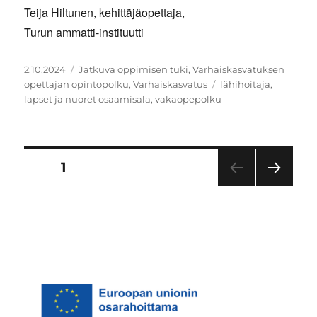
Teija Hiltunen, kehittäjäopettaja,
Turun ammatti-instituutti
Julkaistu
Kategoriat
2.10.2024
Jatkuva oppimisen tuki
,
Varhaiskasvatuksen
Avainsanat
opettajan opintopolku
,
Varhaiskasvatus
lähihoitaja
,
lapset ja nuoret osaamisala
,
vakaopepolku
Artikkelien
SIVU
1
SEU
sivutus
RAA
VA
SIVU