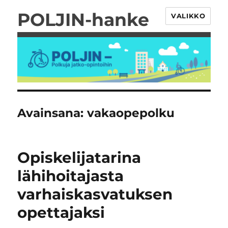
POLJIN-hanke
VALIKKO
Avainsana:
vakaopepolku
Opiskelijatarina
lähihoitajasta
varhaiskasvatuksen
opettajaksi