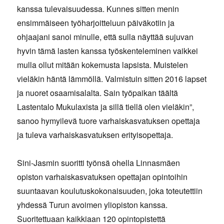
kanssa tulevaisuudessa. Kunnes sitten menin
ensimmäiseen työharjoitteluun päiväkotiin ja
ohjaajani sanoi minulle, että sulla näyttää sujuvan
hyvin tämä lasten kanssa työskenteleminen vaikkei
mulla ollut mitään kokemusta lapsista. Muistelen
vieläkin häntä lämmöllä. Valmistuin sitten 2016 lapset
ja nuoret osaamisalalta. Sain työpaikan täältä
Lastentalo Mukulaxista ja sillä tiellä olen vieläkin”,
sanoo hymyilevä tuore varhaiskasvatuksen opettaja
ja tuleva varhaiskasvatuksen erityisopettaja.
Sini-Jasmin suoritti työnsä ohella Linnasmäen
opiston varhaiskasvatuksen opettajan opintoihin
suuntaavan koulutuskokonaisuuden, joka toteutettiin
yhdessä Turun avoimen yliopiston kanssa.
Suoritettuaan kaikkiaan 120 opintopistettä