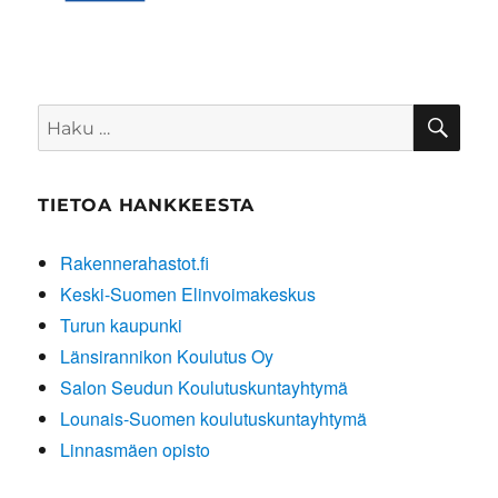
HA
Etsi:
TIETOA HANKKEESTA
Rakennerahastot.fi
Keski-Suomen Elinvoimakeskus
Turun kaupunki
Länsirannikon Koulutus Oy
Salon Seudun Koulutuskuntayhtymä
Lounais-Suomen koulutuskuntayhtymä
Linnasmäen opisto