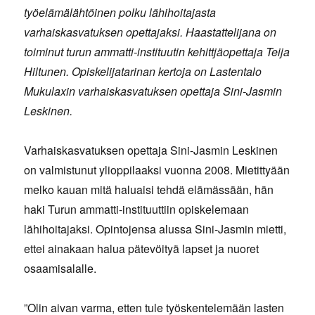
työelämälähtöinen polku lähihoitajasta
varhaiskasvatuksen opettajaksi. Haastattelijana on
toiminut turun ammatti-instituutin kehittjäopettaja Teija
Hiltunen. Opiskelijatarinan kertoja on Lastentalo
Mukulaxin varhaiskasvatuksen opettaja Sini-Jasmin
Leskinen.
Varhaiskasvatuksen opettaja Sini-Jasmin Leskinen
on valmistunut ylioppilaaksi vuonna 2008. Mietittyään
melko kauan mitä haluaisi tehdä elämässään, hän
haki Turun ammatti-instituuttiin opiskelemaan
lähihoitajaksi. Opintojensa alussa Sini-Jasmin mietti,
ettei ainakaan halua pätevöityä lapset ja nuoret
osaamisalalle.
”Olin aivan varma, etten tule työskentelemään lasten