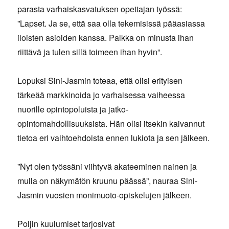
parasta varhaiskasvatuksen opettajan työssä:
”Lapset. Ja se, että saa olla tekemisissä pääasiassa
iloisten asioiden kanssa. Palkka on minusta ihan
riittävä ja tulen sillä toimeen ihan hyvin”.
Lopuksi Sini-Jasmin toteaa, että olisi erityisen
tärkeää markkinoida jo varhaisessa vaiheessa
nuorille opintopoluista ja jatko-
opintomahdollisuuksista. Hän olisi itsekin kaivannut
tietoa eri vaihtoehdoista ennen lukiota ja sen jälkeen.
”Nyt olen työssäni viihtyvä akateeminen nainen ja
mulla on näkymätön kruunu päässä”, nauraa Sini-
Jasmin vuosien monimuoto-opiskelujen jälkeen.
Poljin kuulumiset tarjosivat