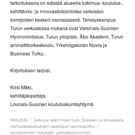
tarkoituksena on edistää alueella tutkimus- koulutus-,
kehittämis- ja innovaatiotoimintaa verkoston
toimijoiden kesken monialaisesti. Terveyskampus
Turun verkostossa mukana ovat Varsinais-Suomen
Hyvinvointialue, Turun yliopisto, Åbo Akademi, Turun
ammattikorkeakoulu, Yrkehögskolan Novia ja
Business Turku.
Kirjoituksen tarjosi,
Kirsi Mäki,
kehittäjäopettaja
Lounais-Suomen koulutuskuntayhtymä
Julkaistu
Kategoriat
18.6.2026
Jatkuva oppimisen tuki
,
Sosiaali- ja terveysala
,
Avainsanat
Varhaiskasvatuksen opettajan opintopolku
levittäminen
,
tulokset
,
verkostoituminen
,