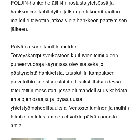
POLJIN-hanke herätti kiinnostusta yleisössä ja
hankkeessa kehitetyille jatko-opintokoordinaation
malleille toivottiin jatkoa vielä hankkeen päättymisen
jälkeen.
Päivän aikana kuultiin muiden
Terveyskampusverkostoon kuuluvien toimijoiden
puheenvuoroja käynnissä olevista sekä jo
päättyneistä hankkeista, tutustuttiin kampuksen
palveluihin ja testialustoihin. Lisäksi tilaisuudessa
toteutettiin messutori, jossa oli mahdollisuus kohdata
eri alojen osaajia ja löytää uusia
yhteistyömahdollisuuksia. Verkostoituminen ja muihin
toimijoihin tutustuminen olivatkin päivän parasta
antia.