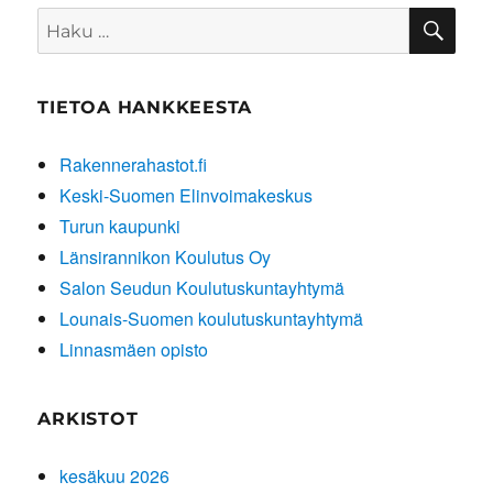
HA
Etsi:
TIETOA HANKKEESTA
Rakennerahastot.fi
Keski-Suomen Elinvoimakeskus
Turun kaupunki
Länsirannikon Koulutus Oy
Salon Seudun Koulutuskuntayhtymä
Lounais-Suomen koulutuskuntayhtymä
Linnasmäen opisto
ARKISTOT
kesäkuu 2026