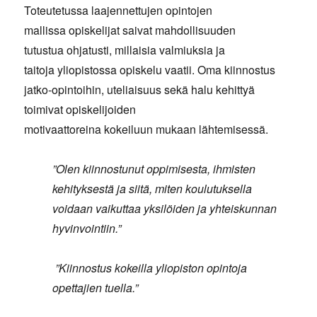
Toteutetussa laajennettujen opintojen
mallissa opiskelijat saivat mahdollisuuden
tutustua ohjatusti, millaisia valmiuksia ja
taitoja yliopistossa opiskelu vaatii. Oma kiinnostus
jatko-opintoihin, uteliaisuus sekä halu kehittyä
toimivat opiskelijoiden
motivaattoreina kokeiluun mukaan lähtemisessä.
”Olen kiinnostunut oppimisesta, ihmisten
kehityksestä ja siitä, miten koulutuksella
voidaan vaikuttaa yksilöiden ja yhteiskunnan
hyvinvointiin.”
”Kiinnostus kokeilla yliopiston opintoja
opettajien tuella.”