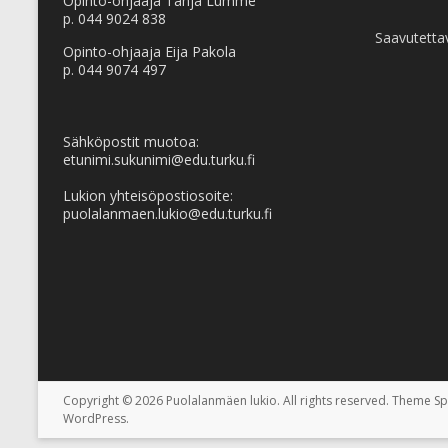
Opinto-ohjaaja Tanja Lumme
p. 044 9024 838
Saavutetta
Opinto-ohjaaja Eija Pakola
p. 044 9074 497
Sähköpostit muotoa:
etunimi.sukunimi@edu.turku.fi
Lukion yhteisöpostiosoite:
puolalanmaen.lukio@edu.turku.fi
Copyright © 2026
Puolalanmäen lukio
. All rights reserved. Theme
Sp
WordPress
.