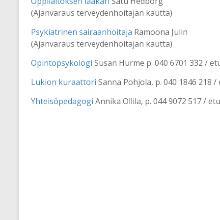
Oppilaitoksen lääkäri
Satu Hedborg
(Ajanvaraus terveydenhoitajan kautta)
Psykiatrinen sairaanhoitaja
Ramoona Julin
(Ajanvaraus terveydenhoitajan kautta)
Opintopsykologi
Susan Hurme p. 040 6701 332 / et
Lukion kuraattori
Sanna Pohjola, p. 040 1846 218 /
Yhteisöpedagogi
Annika Ollila, p. 044 9072 517 / e