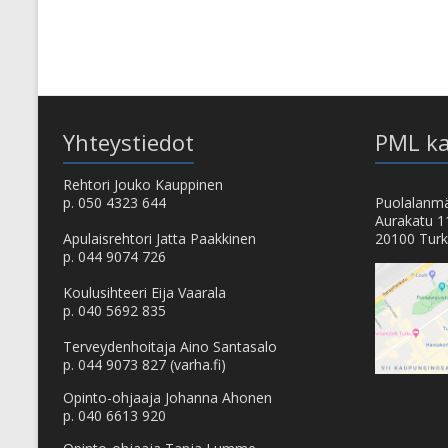
Yhteystiedot
PML ka
Rehtori Jouko Kauppinen
p. 050 4323 644
Puolalanmä
Aurakatu 1
Apulaisrehtori Jatta Paakkinen
20100 Tur
p. 044 9074 726
Koulusihteeri Eija Vaarala
p. 040 5692 835
Terveydenhoitaja Aino Santasalo
p. 044 9073 827 (varha.fi)
Opinto-ohjaaja Johanna Ahonen
p. 040 6613 920