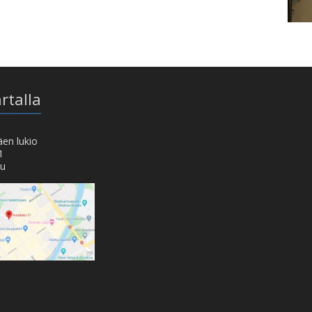
rtalla
en lukio
1
ku