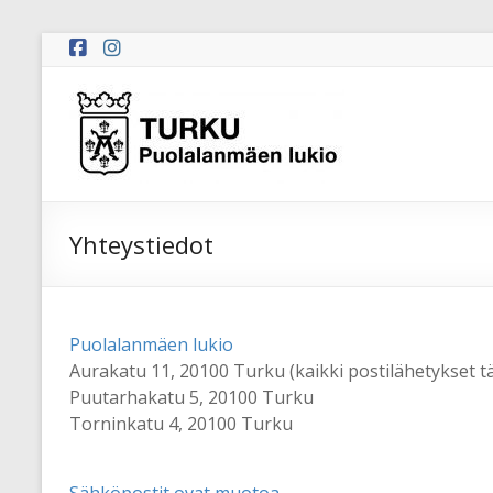
Skip
to
content
Puolalanmäen
lukio
Yhteystiedot
Puolalanmäen lukio
Aurakatu 11, 20100 Turku (kaikki postilähetykset t
Puutarhakatu 5,
20100 Turku
Torninkatu 4, 20100 Turku