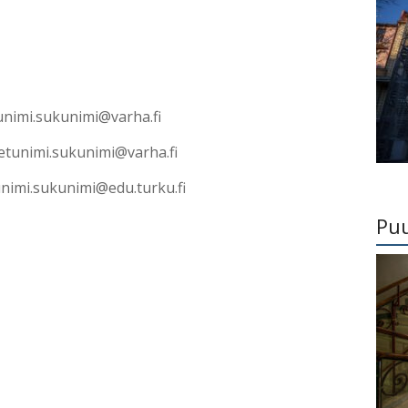
unimi.sukunimi@varha.fi
 etunimi.sukunimi@varha.fi
tunimi.sukunimi@edu.turku.fi
Pu