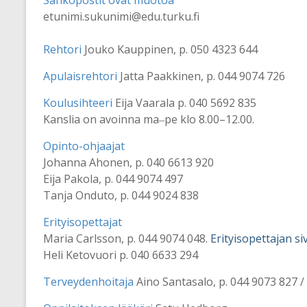
Sähköpostit ovat muotoa
etunimi.sukunimi@edu.turku.fi
Rehtori
Jouko Kauppinen, p. 050 4323 644
Apulaisrehtori
Jatta Paakkinen, p. 044 9074 726
Koulusihteeri
Eija Vaarala p. 040 5692 835
Kanslia on avoinna ma‒pe klo 8.00–12.00.
Opinto-ohjaajat
Johanna Ahonen, p. 040 6613 920
Eija Pakola, p. 044 9074 497
Tanja Onduto, p. 044 9024 838
Erityisopettajat
Maria Carlsson, p. 044 9074 048.
Erityisopettajan siv
Heli Ketovuori p. 040 6633 294
Terveydenhoitaja
Aino Santasalo, p. 044 9073 827 /