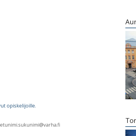
Au
ut opiskelijoille.
Tor
 etunimi.sukunimi@varha.fi