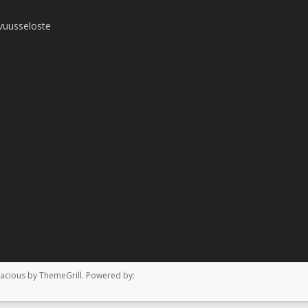
vuusseloste
acious
by ThemeGrill. Powered by: