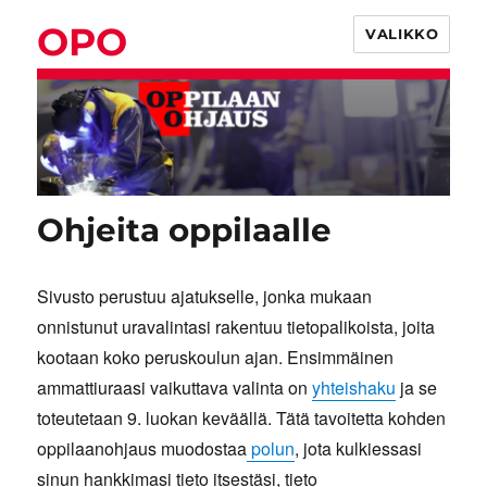
OPO
VALIKKO
Ohjeita oppilaalle
Sivusto perustuu ajatukselle, jonka mukaan
onnistunut uravalintasi rakentuu tietopalikoista, joita
kootaan koko peruskoulun ajan. Ensimmäinen
ammattiuraasi vaikuttava valinta on
yhteishaku
ja se
toteutetaan 9. luokan keväällä. Tätä tavoitetta kohden
oppilaanohjaus muodostaa
polun
, jota kulkiessasi
sinun hankkimasi tieto itsestäsi, tieto