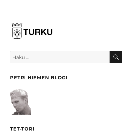
HA
Etsi:
PETRI NIEMEN BLOGI
TET-TORI