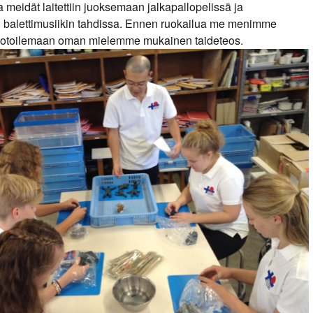
a meidät laitettiin juoksemaan jalkapallopelissä ja
 balettimusiikin tahdissa. Ennen ruokailua me menimme
uotoilemaan oman mielemme mukainen taideteos.