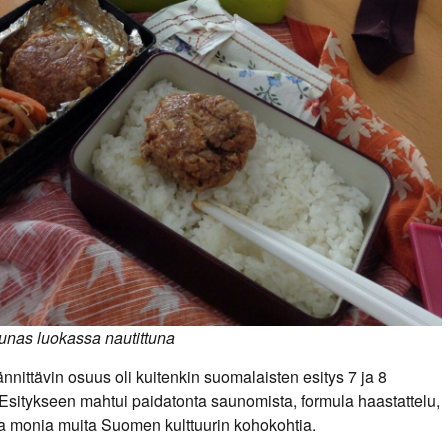
unas luokassa nautittuna
nnittävin osuus oli kuitenkin suomalaisten esitys 7 ja 8
. Esitykseen mahtui paidatonta saunomista, formula haastattelu,
a monia muita Suomen kulttuurin kohokohtia.