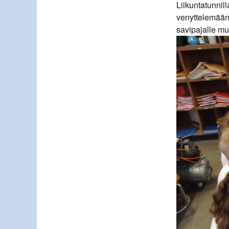
Liikuntatunnill
venyttelemään
savipajalle m