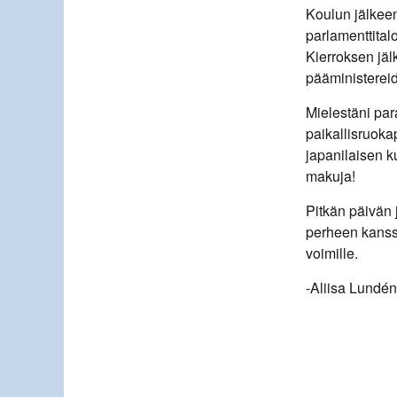
Koulun jälkee
parlamenttital
Kierroksen jäl
pääministereid
Mielestäni par
paikallisruoka
japanilaisen k
makuja!
Pitkän päivän j
perheen kanss
voimille.
-Aliisa Lundén