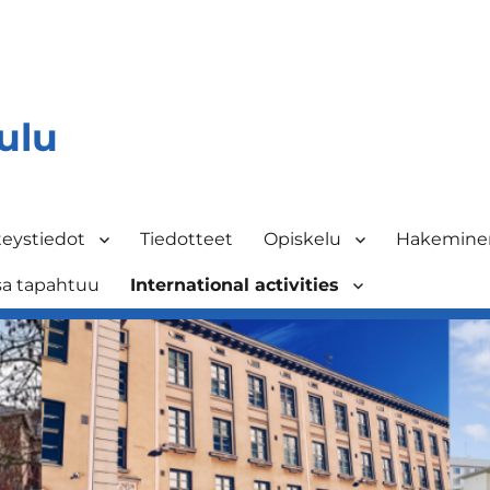
ulu
eystiedot
Tiedotteet
Opiskelu
Hakeminen
sa tapahtuu
International activities