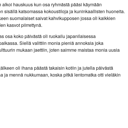
n alkoi hauskuus kun osa ryhmästä pääsi käymään
on sisällä katsomassa kokoustiloja ja kuninkaallisten huoneita.
keen suomalaiset saivat kahvikupposen jossa oli kaikkien
en kasvot piirrettynä.
as osa koko päivästä oli ruokailu japanilaisessa
paikassa. Siellä valittiin monia pieniä annoksia joka
ulttuurin mukaan jaettiin, joten saimme maistaa monia uusia
älkeen oli ihana päästä takaisin kotiin ja jutella päivästä
a ja mennä nukkumaan, koska pitkä lentomatka otti vieläkin