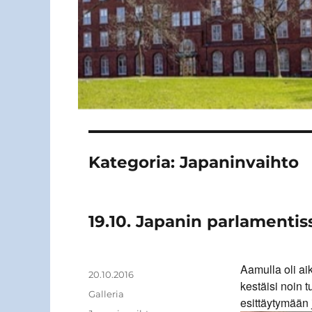
Kategoria:
Japaninvaihto
19.10. Japanin parlamentis
Aamulla oli ai
Kirjoittaja
Julkaistu
20.10.2016
kestäisi noin 
Artikkelimuoto
Galleria
esittäytymään