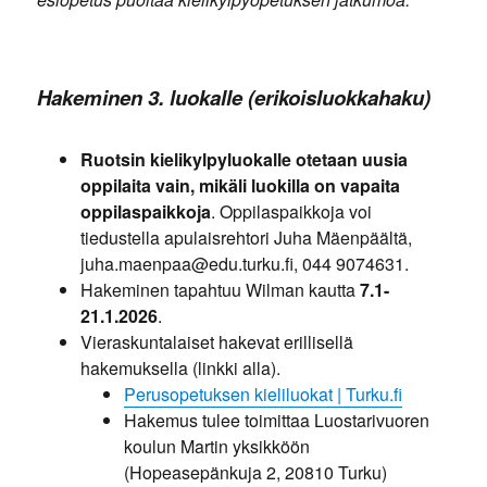
Hakeminen 3. luokalle (erikoisluokkahaku)
Ruotsin kielikylpyluokalle otetaan uusia
oppilaita vain, mikäli luokilla on vapaita
oppilaspaikkoja
. Oppilaspaikkoja voi
tiedustella apulaisrehtori Juha Mäenpäältä,
juha.maenpaa@edu.turku.fi, 044 9074631.
Hakeminen tapahtuu Wilman kautta
7.1-
21.1.2026
.
Vieraskuntalaiset hakevat erillisellä
hakemuksella (linkki alla).
Perusop
etuksen
kieliluokat | Tu
rku.fi
Hakemus tulee toimittaa Luostarivuoren
koulun Martin yksikköön
(Hopeasepänkuja 2, 20810 Turku)