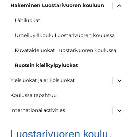
näytä
Hakeminen Luostarivuoren kouluun
alavalik
Lähiluokat
Urheiluyläkoulu Luostarivuoren koulussa
Kuvataideluokat Luostarivuoren koulussa
Ruotsin kielikylpyluokat
näytä
Yleisluokat ja erikoisluokat
alavalik
Koulussa tapahtuu
näytä
International activities
alavalik
Luostarivuoren koulu