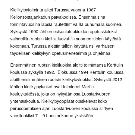
Kielikylpytoiminta alkoi Turussa vuonna 1987
Kellonsoittajankadun päiväkodissa. Ensimmäisinä
toimintavuosina lapsia ”autettiin” välillä puhumalla suomea.
Syksystä 1990 lähtien esikoulutuokioiden opetuskieleksi
vaihdettiin ruotsin kieli ja luovuttiin suomen kielen käytöstä
kokonaan. Turussa alettiin tällöin käyttää ns. varhaisen
täydellisen kielikylvyn opetusmenetelmiä ja ohjelmaa.
Ensimmäinen ruotsin kieliluokka aloitti toimintansa
Kerttulin
koulussa syksyllä 1992. Elokuussa 1994
Kerttulin
koulussa
aloitti ensimmäinen ruotsin kielikylpyluokka. Syksystä 2012
lähtien kielikylpyluokat ovat toimineet Martin
kouluyksikössä, joka on nykyään osa Luostarivuoren
yhtenäiskoulua.
Kielikylpyoppilaat opiskelevat koko
perusopetuksen ajan Luostarivuoren koulussa siirtyen
vuosiluokiksi 7 – 9 Luostarikadun yksikköön.