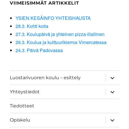
VIIMEISIMMÄT ARTIKKELIT
YSIEN KESÄINFO YHTEISHAUSTA
28.3. Kohti kotia
27.3. Koulupäivä ja yhteinen pizza-illallinen
26.3. Koulua ja kulttuurikierros Vimercatessa
24.3. Päivä Padovassa
näytä
Luostarivuoren koulu – esittely
alavalik
näytä
Yhteystiedot
alavalik
Tiedotteet
näytä
Opiskelu
alavalik