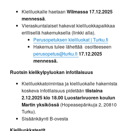
Kieliluokalle haetaan
Wilmassa 17.12.2025
mennessä
.
Vieraskuntalaiset hakevat kieliluokkapaikkaa
erillisellä hakemuksella (linkki alla).
Perusop
etuksen
kieliluokat | Tu
rku.fi
Hakemus tulee lähettää osoitteeseen
perusopetus@turku.fi
17.12.2025
mennessä.
Ruotsin kielikylpyluokan infotilaisuus
Kieliluokkatoimintaa ja kieliluokalle hakemista
koskeva infotilaisuus pidetään
tiistaina
2.12.2025 klo 18.00 Luostarivuoren koulun
Martin yksikössä
(Hopeasepänkuja 2, 20810
Turku).
Sisäänkäynti B-ovesta
Kieliluokkatestit