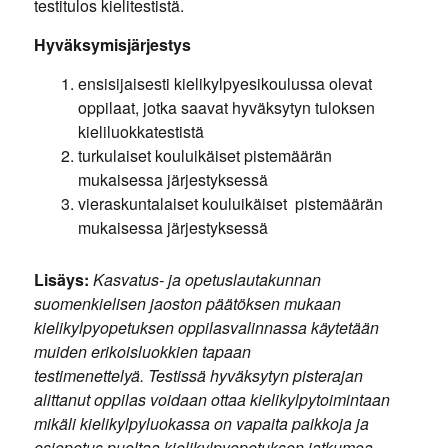
testitulos kielitestistä.
Hyväksymisjärjestys
ensisijaisesti kielikylpyesikoulussa olevat
oppilaat, jotka saavat hyväksytyn tuloksen
kieliluokkatestistä
turkulaiset kouluikäiset pistemäärän
mukaisessa järjestyksessä
vieraskuntalaiset kouluikäiset pistemäärän
mukaisessa järjestyksessä
Lisäys:
Kasvatus- ja opetuslautakunnan
suomenkielisen jaoston päätöksen mukaan
kielikylpyopetuksen oppilasvalinnassa käytetään
muiden erikoisluokkien tapaan
testimenettelyä. Testissä hyväksytyn pisterajan
alittanut oppilas voidaan ottaa kielikylpytoimintaan
mikäli kielikylpyluokassa on vapaita paikkoja ja
esiopetus puoltaa kielikylpyopetuksen jatkumoa.