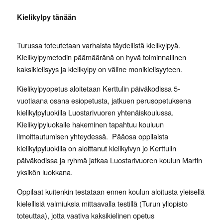
Kielikylpy tänään
Turussa toteutetaan varhaista täydellistä kielikylpyä.
Kielikylpymetodin päämääränä on hyvä toiminnallinen
kaksikielisyys ja kielikylpy on väline monikielisyyteen.
Kielikylpyopetus aloitetaan Kerttulin päiväkodissa 5-
vuotiaana osana esiopetusta, jatkuen perusopetuksena
kielikylpyluokilla Luostarivuoren yhtenäiskoulussa.
Kielikylpyluokalle hakeminen tapahtuu kouluun
ilmoittautumisen yhteydessä.
Pääosa oppilaista
kielikylpyluokilla on aloittanut kielikylvyn jo Kerttulin
päiväkodissa ja ryhmä jatkaa Luostarivuoren koulun Martin
yksikön luokkana.
Oppilaat kuitenkin testataan ennen koulun aloitusta yleisellä
kielellisiä valmiuksia mittaavalla testillä (Turun yliopisto
toteuttaa), jotta vaativa kaksikielinen opetus