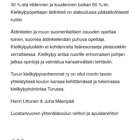
30 %:sta viidennen ja kuudennen luokan 50 %:iin.
Kielikylpyopettajan äidinkieli on alakoulussa pääsääntöisesti
ruotsi.
Äidinkielen ja muun suomenkielisen osuuden opettaa
toinen, suomea äidinkielenään puhuva opettaja.
Kielikylpyluokkiin ei kohdenneta lisäresursseja yleisluokkiin
verrattaessa. Kielikylpy antaa nuorille erinomaisen pohjan
jatkaa opintoja ja valmistua kansainvälisiin tehtäviin.
Turun kielikylpyvanhemmat ry on ollut monin tavoin
yhteistyössä koulun kanssa kehittämässä ja tukemassa
kielikylpytoimintaa Turussa.
Henri Littunen & Juha Mäenpää
Luostarivuoren yhtenäiskoulun rehtori ja apulaisrehtori