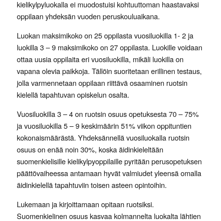
kielikylpyluokalla ei muodostuisi kohtuuttoman haastavaksi
oppilaan yhdeksän vuoden peruskouluaikana.
Luokan maksimikoko on 25 oppilasta vuosiluokilla
1- 2
ja
luokilla
3 – 9
maksimikoko on 27 oppilasta. Luokille voidaan
ottaa
uusia oppilaita eri vuosiluokilla,
mikäli luokilla on
vapana olevia paikkoja. Tällöin suoritetaan erillinen testaus,
jolla varmennetaan oppilaan riittävä osaaminen ruotsin
kielellä tapahtuvan opiskelun osalta.
Vuosiluokilla
3 – 4
on ruotsin osuus opetuksesta
70 – 75
%
ja vuosiluokilla
5 – 9
keskimäärin
51%
viikon oppituntien
kokonaismäärästä. Yhdeksännellä vuosiluokalla ruotsin
osuus on enää noin
30%
, koska äidinkieleltään
suomenkielisille kielikylpyoppilaille pyritään perusopetuksen
päättövaiheessa antamaan hyvät valmiudet yleensä omalla
äidinkielellä tapahtuviin toisen asteen opintoihin.
Lukemaan ja kirjoittamaan opitaan ruotsiksi.
Suomenkielinen osuus kasvaa kolmannelta luokalta lähtien