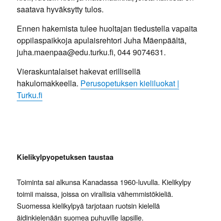
saatava hyväksytty tulos.
Ennen hakemista tulee huoltajan tiedustella vapaita
oppilaspaikkoja apulaisrehtori Juha Mäenpäältä,
juha.maenpaa@edu.turku.fi, 044 9074631.
Vieraskuntalaiset hakevat erillisellä
hakulomakkeella.
Perusop
etuksen
kieliluokat |
Tu
rku.fi
Kielikylpyopetuksen taustaa
Toiminta sai alkunsa Kanadassa 1960-luvulla. Kielikylpy
toimii maissa, joissa on virallisia vähemmistökieliä.
Suomessa kielikylpyä tarjotaan ruotsin kielellä
äidinkielenään suomea puhuville lapsille.