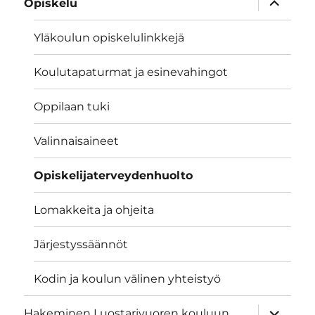
Opiskelu
alavalik
Yläkoulun opiskelulinkkejä
Koulutapaturmat ja esinevahingot
Oppilaan tuki
Valinnaisaineet
Opiskelijaterveydenhuolto
Lomakkeita ja ohjeita
Järjestyssäännöt
Kodin ja koulun välinen yhteistyö
näytä
Hakeminen Luostarivuoren kouluun