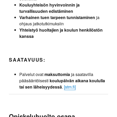
Kouluyhteisön hyvinvoinnin ja
turvallisuuden edistäminen
Varhainen tuen tarpeen tunnistaminen
ja
ohjaus jatkotutkimuksiin
Yhteistyö huoltajien ja koulun henkilöstön
kanssa
SAATAVUUS:
Palvelut ovat
maksuttomia
ja saatavilla
pääsääntöisesti
koulupäivän aikana koululla
tai sen läheisyydessä
.
[stm.fi]
Opiskeluhuolto osana