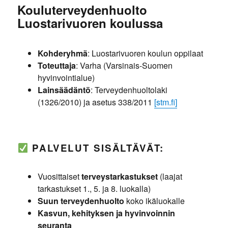
Kouluterveydenhuolto
Luostarivuoren koulussa
Kohderyhmä
: Luostarivuoren koulun oppilaat
Toteuttaja
: Varha (Varsinais-Suomen
hyvinvointialue)
Lainsäädäntö
: Terveydenhuoltolaki
(1326/2010) ja asetus 338/2011
[stm.fi]
PALVELUT SISÄLTÄVÄT:
Vuosittaiset
terveystarkastukset
(laajat
tarkastukset 1., 5. ja 8. luokalla)
Suun terveydenhuolto
koko ikäluokalle
Kasvun, kehityksen ja hyvinvoinnin
seuranta