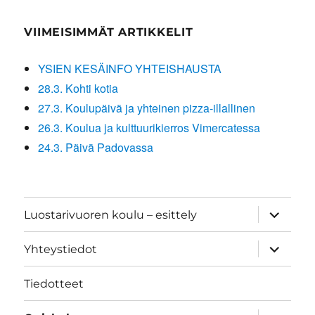
VIIMEISIMMÄT ARTIKKELIT
YSIEN KESÄINFO YHTEISHAUSTA
28.3. Kohti kotia
27.3. Koulupäivä ja yhteinen pizza-illallinen
26.3. Koulua ja kulttuurikierros Vimercatessa
24.3. Päivä Padovassa
näytä
Luostarivuoren koulu – esittely
alavalik
näytä
Yhteystiedot
alavalik
Tiedotteet
näytä