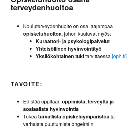
terveydenhuoltoa
Kouluterveydenhuolto on osa laajempaa
opiskeluhuoltoa
, johon kuuluvat myös:
Kuraattori- ja psykologipalvelut
Yhteisöllinen hyvinvointityö
Yksilökohtainen tuki
tarvittaessa
[oph.fi]
TAVOITE:
Edistää oppilaan
oppimista, terveyttä ja
sosiaalista hyvinvointia
Tukea
turvallista opiskeluympäristöä
ja
varhaista puuttumista ongelmiin