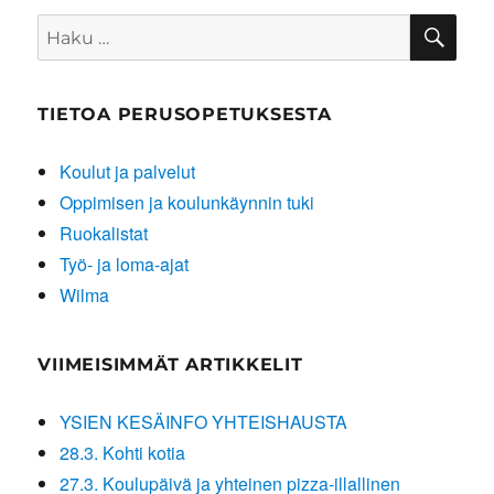
HA
Etsi:
TIETOA PERUSOPETUKSESTA
Koulut ja palvelut
Oppimisen ja koulunkäynnin tuki
Ruokalistat
Työ- ja loma-ajat
Wilma
VIIMEISIMMÄT ARTIKKELIT
YSIEN KESÄINFO YHTEISHAUSTA
28.3. Kohti kotia
27.3. Koulupäivä ja yhteinen pizza-illallinen