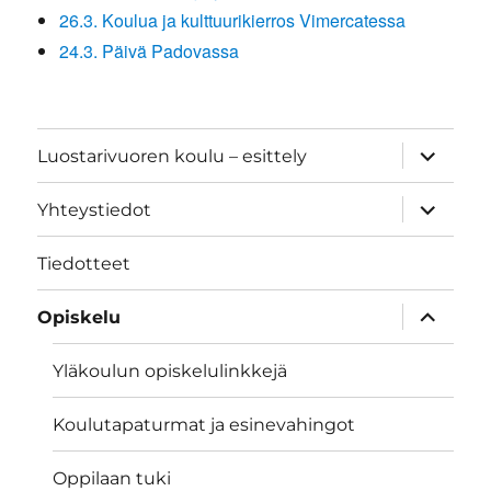
26.3. Koulua ja kulttuurikierros Vimercatessa
24.3. Päivä Padovassa
näytä
Luostarivuoren koulu – esittely
alavalik
näytä
Yhteystiedot
alavalik
Tiedotteet
näytä
Opiskelu
alavalik
Yläkoulun opiskelulinkkejä
Koulutapaturmat ja esinevahingot
Oppilaan tuki