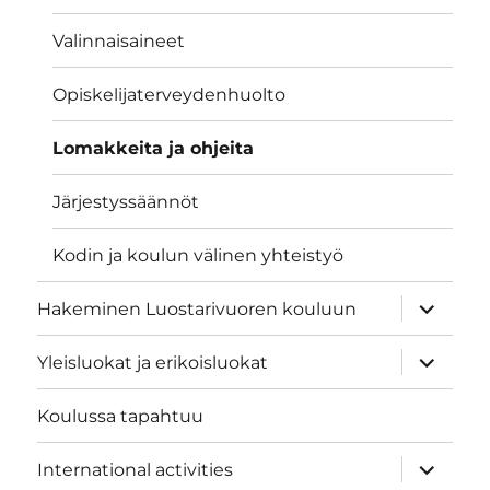
Valinnaisaineet
Opiskelijaterveydenhuolto
Lomakkeita ja ohjeita
Järjestyssäännöt
Kodin ja koulun välinen yhteistyö
näytä
Hakeminen Luostarivuoren kouluun
alavalik
näytä
Yleisluokat ja erikoisluokat
alavalik
Koulussa tapahtuu
näytä
International activities
alavalik