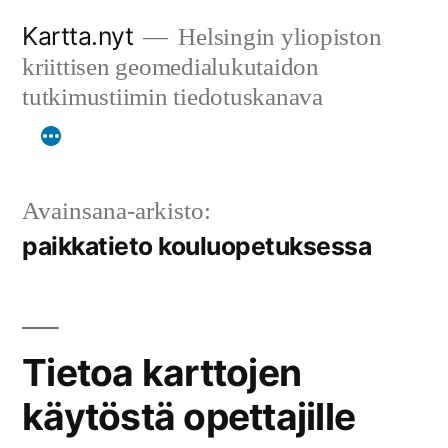
Siirry
Kartta.nyt
Helsingin yliopiston
sisältöön
kriittisen geomedialukutaidon
tutkimustiimin tiedotuskanava
Avainsana-arkisto:
paikkatieto kouluopetuksessa
Tietoa karttojen
käytöstä opettajille