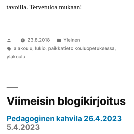
tavoilla. Tervetuloa mukaan!
Artikkelin
Julkaistu
23.8.2018
Yleinen
julkaisija
Avainsanat:
kategoriassa
alakoulu
,
lukio
,
paikkatieto kouluopetuksessa
,
on
yläkoulu
Viimeisin blogikirjoitus
Pedagoginen kahvila 26.4.2023
5.4.2023