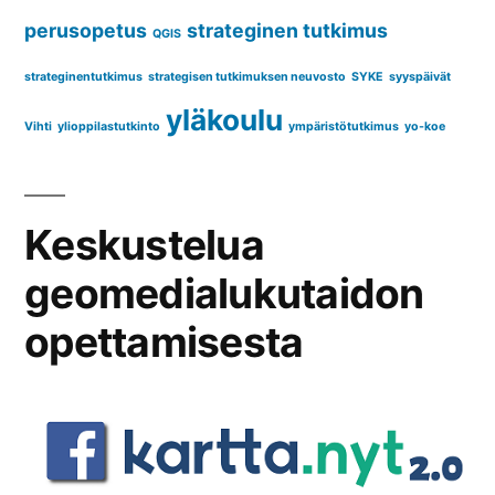
perusopetus
strateginen tutkimus
QGIS
strateginentutkimus
strategisen tutkimuksen neuvosto
SYKE
syyspäivät
yläkoulu
Vihti
ylioppilastutkinto
ympäristötutkimus
yo-koe
Keskustelua
geomedialukutaidon
opettamisesta