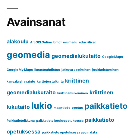
Avainsanat
alakoulu
ArcGIS Online
bmol
e-urheilu
educritical
geomedia
geomedialukutaito
Google Maps
Google My Maps
ilmastoahdistus
jatkuva oppiminen
joukkoistaminen
kriittinen
kansalaishavainto
karttojen tulkinta
geomedialukutaito
kriittinen
kriittinenlukeminen
lukio
paikkatieto
lukutaito
maantiede
opetus
paikkatieto
Paikkatietoikkuna
paikkatieto kouluopetuksessa
opetuksessa
paikkatieto opetuksessa avoin data