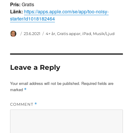
Pris:
Gratis
Länk:
https://apps.apple.com/se/app/too-noisy-
starter/id1018182464
Author
Posted
Categories
23.6.2021
4+ år
,
Gratis appar
,
iPad
,
Musik/Ljud
on
Leave a Reply
Your email address will not be published.
Required fields are
marked
*
COMMENT
*