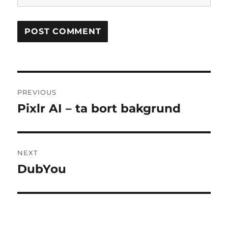
Post
PREVIOUS
navigation
Pixlr AI – ta bort bakgrund
Previous
post:
NEXT
DubYou
Next
post: