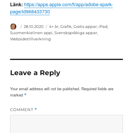
Länk:
https://apps.apple.com/fi/app/adobe-spark-
page/id968433730
Author
Posted
Categories
28.10.2020
4+ år
,
Grafik
,
Gratis appar
,
iPad
,
on
Suomenkielinen appi
,
Svenskspråkiga appar
,
Websidetilllverkning
Leave a Reply
Your email address will not be published.
Required fields are
marked
*
COMMENT
*