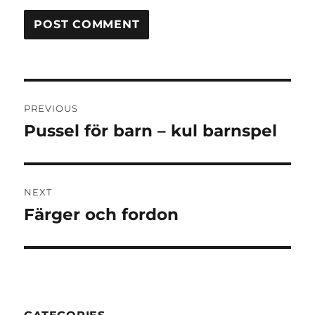
Post
PREVIOUS
navigation
Pussel för barn – kul barnspel
Previous
post:
NEXT
Färger och fordon
Next
post: