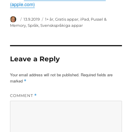
(apple.com)
Author
Posted
Categories
13.9.2019
1+ år
,
Gratis appar
,
iPad
,
Pussel &
on
Memory
,
Språk
,
Svenskspråkiga appar
Leave a Reply
Your email address will not be published.
Required fields are
marked
*
COMMENT
*