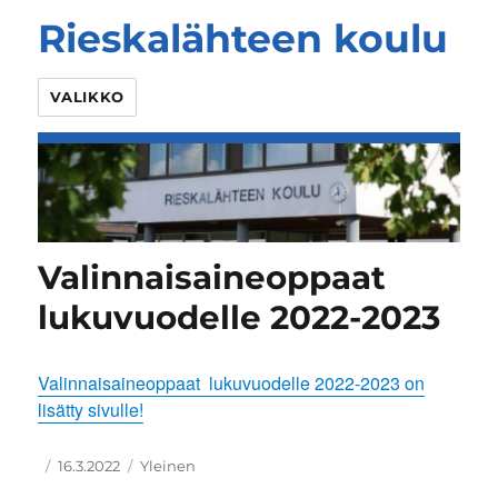
Rieskalähteen koulu
VALIKKO
Valinnaisaineoppaat
lukuvuodelle 2022-2023
Valinnaisaineoppaat lukuvuodelle 2022-2023 on
lisätty sivulle!
Kirjoittaja
Julkaistu
Kategoriat
16.3.2022
Yleinen