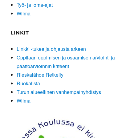
Työ- ja loma-ajat
Wilma
LINKIT
Linkki -tukea ja ohjausta arkeen
Oppilaan oppimisen ja osaamisen arviointi ja
päättöarvioinnin kriteerit
Rieskalähde Retkeily
Ruokalista
Turun alueellinen vanhempainyhdistys
Wilma