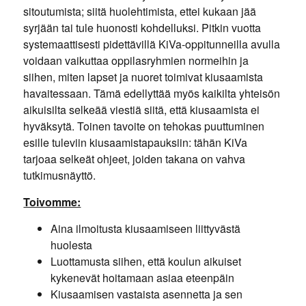
sitoutumista; siitä huolehtimista, ettei kukaan jää
syrjään tai tule huonosti kohdelluksi. Pitkin vuotta
systemaattisesti pidettävillä KiVa-oppitunneilla avulla
voidaan vaikuttaa oppilasryhmien normeihin ja
siihen, miten lapset ja nuoret toimivat kiusaamista
havaitessaan. Tämä edellyttää myös kaikilta yhteisön
aikuisilta selkeää viestiä siitä, että kiusaamista ei
hyväksytä. Toinen tavoite on tehokas puuttuminen
esille tuleviin kiusaamistapauksiin: tähän KiVa
tarjoaa selkeät ohjeet, joiden takana on vahva
tutkimusnäyttö.
Toivomme:
Aina ilmoitusta kiusaamiseen liittyvästä
huolesta
Luottamusta siihen, että koulun aikuiset
kykenevät hoitamaan asiaa eteenpäin
Kiusaamisen vastaista asennetta ja sen