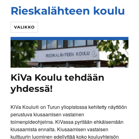
Rieskalähteen koulu
VALIKKO
KiVa Koulu tehdään
yhdessä!
KiVa Koulu® on Turun yliopistossa kehitetty näyttöön
perustuva kiusaamisen vastainen
toimenpideohjelma. KiVassa pyritään ehkäisemään
kiusaamista ennalta. Kiusaamisen vastaisen
kulttuurin luominen edellyttää koko kouluyhteisön