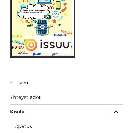
Etusivu
Yhteystiedot
näytä
Koulu
alavalik
Opetus