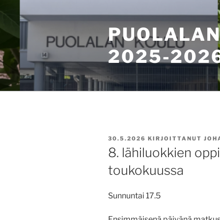
Siirry
sisältöön
PUOLALAN
2025-202
JULKAISTU
30.5.2026
KIRJOITTANUT
JOH
8. lähiluokkien opp
toukokuussa
Sunnuntai 17.5
Ensimmäisenä päivänä matkus