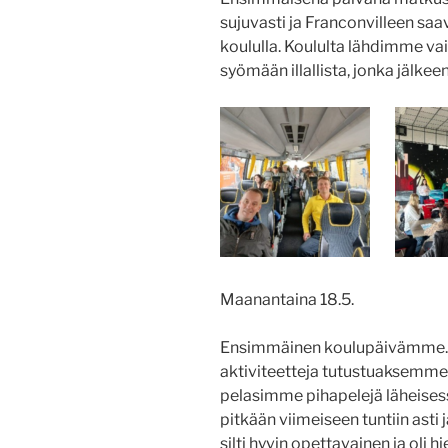
sujuvasti ja Franconvilleen s
koululla. Koululta lähdimme v
syömään illallista, jonka jäl
Maanantaina 18.5.
Ensimmäinen koulupäivämme. 
aktiviteetteja tutustuaksemme 
pelasimme pihapelejä läheisess
pitkään viimeiseen tuntiin asti 
silti hyvin opettavainen ja oli