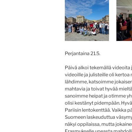
Perjantaina 21.5.
Päivä alkoi tekemällä videoita 
videoille ja julisteille oli kerto
lähdimme, katsoimme jokaisen v
mahtavia ja toivat hyvää mielt
sanoimme heipat ja otimme yhte
olisi kestänyt pidempään. Hyv
Pariisin lentokenttää. Vaikka p
Suomeen laskeuduttua väsymys
näkyi oppilaissa, mutta jokainen 
Erasmukselle upeasta mahdolli