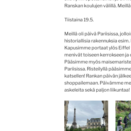
Ranskan koulujen välillä. Meillä
Tiistaina 19.5.
Meillä oli päivä Pariisissa, jo
historiallisia rakennuksia esim.
Kapusimme portaat ylös Eiffel to
menivät toiseen kerrokseen ja 
Pääsimme myös maisemaristeil
Pariisissa. Risteilyllä pääsi
katsellen! Rankan päivän jälke
shoppailemaan. Päivämme meni 
askeleita sekä paljon liikuntaa!