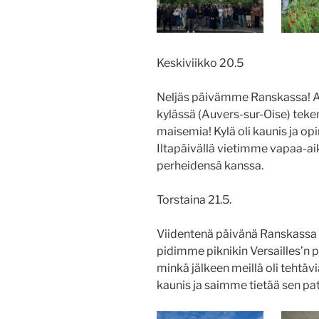
Keskiviikko 20.5
Neljäs päivämme Ranskassa! 
kylässä (Auvers-sur-Oise) teke
maisemia! Kylä oli kaunis ja op
Iltapäivällä vietimme vapaa-a
perheidensä kanssa.
Torstaina 21.5.
Viidentenä päivänä Ranskassa v
pidimme piknikin Versailles’n p
minkä jälkeen meillä oli tehtäviä
kaunis ja saimme tietää sen pat