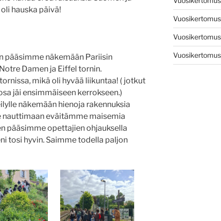
Vuosikertomus
 oli hauska päivä!
Vuosikertomu
Vuosikertomu
Vuosikertomu
lloin pääsimme näkemään Pariisin
 Notre Damen ja Eiffel tornin.
rnissa, mikä oli hyvää liikuntaa! ( jotkut
osa jäi ensimmäiseen kerrokseen.)
ylle näkemään hienoja rakennuksia
mme nauttimaan eväitämme maisemia
en pääsimme opettajien ohjauksella
tosi hyvin. Saimme todella paljon