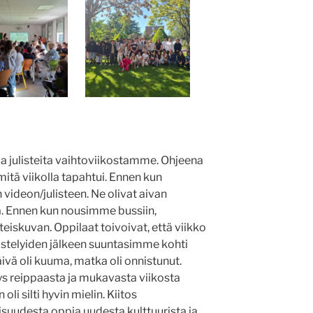
ja julisteita vaihtoviikostamme. Ohjeena
a mitä viikolla tapahtui. Ennen kun
ideon/julisteen. Ne olivat aivan
ä. Ennen kun nousimme bussiin,
iskuvan. Oppilaat toivoivat, että viikko
ästelyiden jälkeen suuntasimme kohti
äivä oli kuuma, matka oli onnistunut.
 reippaasta ja mukavasta viikosta
oli silti hyvin mielin. Kiitos
suudesta oppia uudesta kulttuurista ja