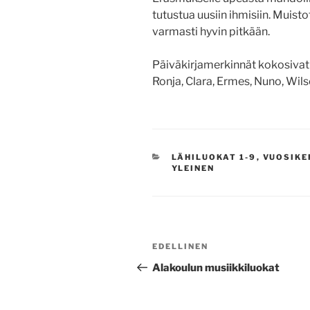
tutustua uusiin ihmisiin. Mu
varmasti hyvin pitkään.
Päiväkirjamerkinnät kokosiva
Ronja,
Clara
,
Ermes
,
Nuno
, Wil
KATEGORIAT
LÄHILUOKAT 1-9
,
VUOSIKE
YLEINEN
Artikkelien
Edellinen
EDELLINEN
selaus
artikkeli
Alakoulun musiikkiluokat