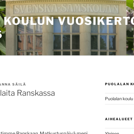
 KOULUN VUOSIKER
6
PUOLALAN K
ANNA SÄILÄ
ilaita Ranskassa
Puolalan koulu
AIHEALUEET
timme Ranskaan. Matkustuspäivä meni
Yleinen