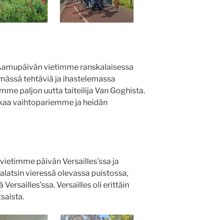
Aamupäivän vietimme ranskalaisessa
mässä tehtäviä ja ihastelemassa
imme paljon uutta taiteilija Van Goghista.
ikaa vaihtopariemme ja heidän
ietimme päivän Versailles’ssa ja
alatsin vieressä olevassa puistossa,
 Versailles’ssa. Versailles oli erittäin
saista.