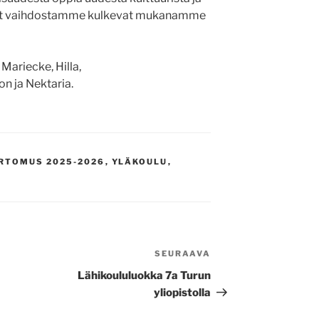
istot vaihdostamme kulkevat mukanamme
t
Mariecke
, Hilla,
son ja Nektaria
.
RTOMUS 2025-2026
,
YLÄKOULU
,
SEURAAVA
Seuraava
artikkeli
Lähikoululuokka 7a Turun
yliopistolla