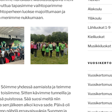
aavuttua tapasimme vaihtoparimme
Alakoulu
aihtoperheen luokse majoittumaan ja
keen menimme nukkumaan.
Yläkoulu
Lähiluokat 1-9
Kieliluokat
Musiikkiluokat
VUOSIKERT
Vuosikertomu
Vuosikertomu
Söimme yhdessä aamiaista ja teimme
toisiimme. Sitten kävimme tunneilla ja
Vuosikertomu
ä puistossa. Sää suosi meitä niin
Vuosikertomu
ja sen jälkeen alkoi kova sade. Päivä oli
 hieno nähdä eroavaisuuksia Suomen ja