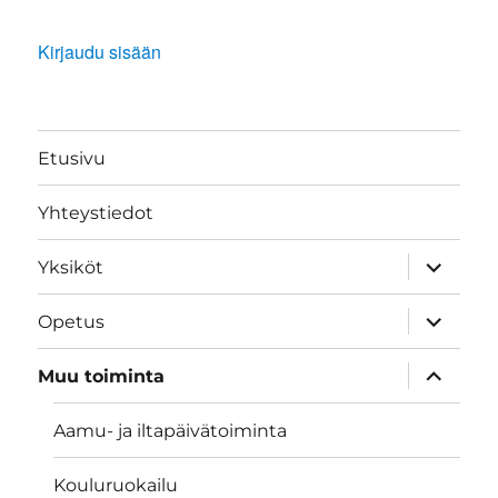
Kirjaudu sisään
Etusivu
Yhteystiedot
näytä
Yksiköt
alavalik
näytä
Opetus
alavalik
näytä
Muu toiminta
alavalik
Aamu- ja iltapäivätoiminta
Kouluruokailu