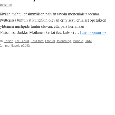
aakkinen
äivään mahtui ensimmäisen päivän tavoin monenlaista teemaa.
itterissä tuntuivat kuitenkin olevan erityisesti erilaiset opetuksen
yhteinen mielipide tuntui olevan, että pala kerrallaan
. Pääsalissa Jarkko Moilanen kertoi (ks. kalvot) …
Lue loppuun
→
na
Edison
,
EduCloud
,
EduStore
,
Fronter
,
Itslearning
,
Moodle
,
OKM
,
artikkelissa
Kommentit pois päältä
EduCloud,
EduStore
ja
mitä
näitä
nyt
on…