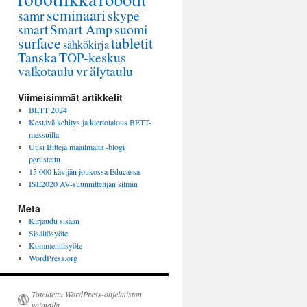
seminaari
samr
skype
smart
Smart Amp
suomi
surface
tabletit
sähkökirja
Tanska
TOP-keskus
valkotaulu
vr
älytaulu
Viimeisimmät artikkelit
BETT 2024
Kestävä kehitys ja kiertotalous BETT-
messuilla
Uusi Bittejä maailmalta -blogi
perustettu
15 000 kävijän joukossa Educassa
ISE2020 AV-suunnittelijan silmin
Meta
Kirjaudu sisään
Sisältösyöte
Kommenttisyöte
WordPress.org
Toteutettu WordPress-ohjelmiston
voimalla.