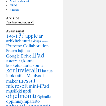
Muut tapahtumat
NPDL
Yleinen
Arkistot
Arkistot
Avainsanat
3d
apple
ar
1-to-1
arkkitehtuuri
e-kirja
Educa
Extreme Collaboration
Fronter
fujifilm
iPad
Google Drive
kemia
Itslearning
kosketustaulu
koulu
kouluvierailu
lataus
luokkatilat
MacBook
messut
maker
microsoft
mini-iPad
musiikki
npdl
ohjelmointi
Opinaika
oppimisympäristö
robotiikka
robotit