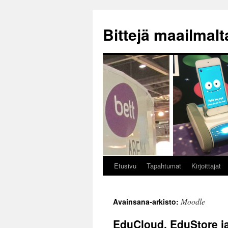
Siirry
sisältöön
Bittejä maailmalt
Etusivu
Tapahtumat
Kirjoittajat
Moodle
Avainsana-arkisto:
EduCloud, EduStore ja