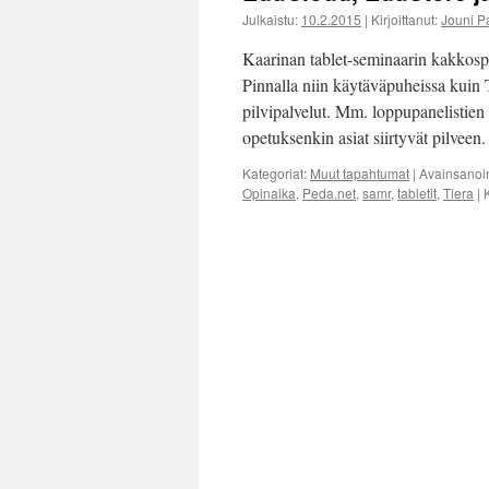
Julkaistu:
10.2.2015
|
Kirjoittanut:
Jouni P
Kaarinan tablet-seminaarin kakkosp
Pinnalla niin käytäväpuheissa kuin Tw
pilvipalvelut. Mm. loppupanelistien 
opetuksenkin asiat siirtyvät pilveen
Kategoriat:
Muut tapahtumat
|
Avainsanoi
Opinaika
,
Peda.net
,
samr
,
tabletit
,
Tiera
|