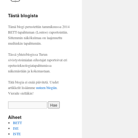
Tästä blogista
Tämä blogi perustettiin tammikuussa 2014
BETT-tapahtuman (Lontoo) raportointiin.
Sittemmin näkökulmaa on laajennettu
muihinkin tapahtumiin.
Tässä yhteisblogissa Turun
sivistystoimialan edustajat raportoivat eri
opetusteknologiatapahtumissa
näkemästään ja kokemastaan.
Tätä blogia ei enää päivitetä. Uudet
artikkelit lisäämme
uuteen blogiin
.
Vieraile sielläkin!
Aiheet
BETT
ISE
ISTE