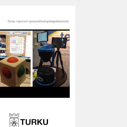
Turku raportoi opetusteknologiatapahtumista