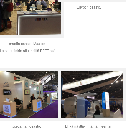
Egyptin osasto.
Israelin osasto. Maa on
ikaisemminkin ollut esillä BETTissä.
Jordanian osasto.
Ehkä näyttävin tämän teeman