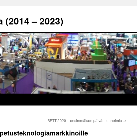
a (2014 – 2023)
BETT 2020 – ensimmäisen päivän tunnelmia
→
 opetusteknologiamarkkinoille