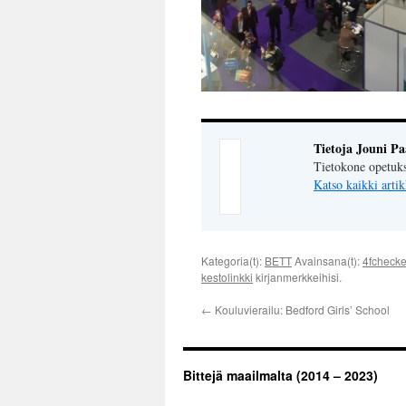
Tietoja Jouni P
Tietokone opetuk
Katso kaikki artik
Kategoria(t):
BETT
Avainsana(t):
4fchecke
kestolinkki
kirjanmerkkeihisi.
←
Kouluvierailu: Bedford Girls’ School
Bittejä maailmalta (2014 – 2023)