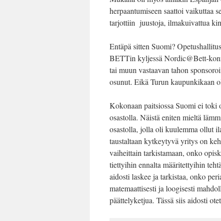
herpaantumiseen saattoi vaikuttaa se,
tarjottiin juustoja, ilmakuivattua k
Entäpä sitten Suomi? Opetushallitus
BETTin kyljessä Nordic@Bett-konfer
tai muun vastaavan tahon sponsoroim
osunut. Eikä Turun kaupunkikaan ol
Kokonaan paitsiossa Suomi ei toki ol
osastolla. Näistä eniten mieltä lämm
osastolla, jolla oli kuulemma ollut 
taustaltaan kytkeytyvä yritys on ke
vaiheittain tarkistamaan, onko opiske
tiettyihin ennalta määritettyihin teht
aidosti laskee ja tarkistaa, onko per
matemaattisesti ja loogisesti mahdol
päättelyketjua. Tässä siis aidosti ote