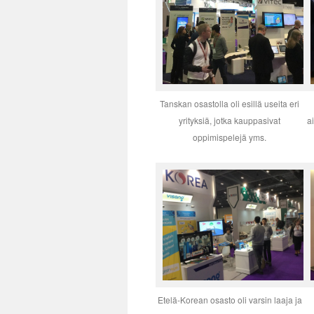
Tanskan osastolla oli esillä useita eri
yrityksiä, jotka kauppasivat
a
oppimispelejä yms.
Etelä-Korean osasto oli varsin laaja ja