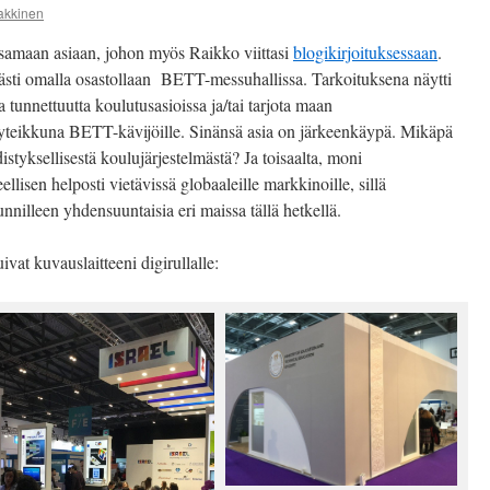
akkinen
samaan asiaan, johon myös Raikko viittasi
blogikirjoituksessaan
.
ävästi omalla osastollaan BETT-messuhallissa. Tarkoituksena näytti
 tunnettuutta koulutusasioissa ja/tai tarjota maan
näyteikkuna BETT-kävijöille. Sinänsä asia on järkeenkäypä. Mikäpä
istyksellisestä koulujärjestelmästä? Ja toisaalta, moni
lisen helposti vietävissä globaaleille markkinoille, sillä
nilleen yhdensuuntaisia eri maissa tällä hetkellä.
ivat kuvauslaitteeni digirullalle: