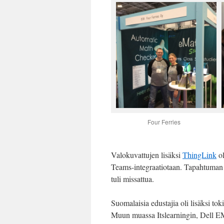
Four Ferries
Valokuvattujen lisäksi
ThingLink
ol
Teams-integraatiotaan. Tapahtuman l
tuli missattua.
Suomalaisia edustajia oli lisäksi tok
Muun muassa Itslearningin, Dell EMC