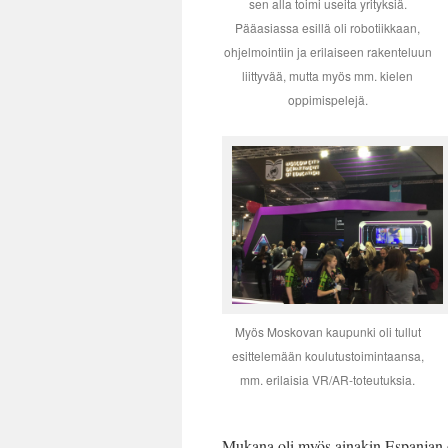
sen alla toimi useita yrityksiä.
Pääasiassa esillä oli robotiikkaan,
ohjelmointiin ja erilaiseen rakenteluun
liittyvää, mutta myös mm. kielen
oppimispelejä.
Myös Moskovan kaupunki oli tullut
esittelemään koulutustoimintaansa,
mm. erilaisia VR/AR-toteutuksia.
Mukana oli myös ainakin Espanjan os