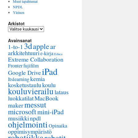
Muut tapahtumat
NPDL
Yleinen
Arkistot
Arkistot
Avainsanat
3d
apple
ar
1-to-1
arkkitehtuuri
e-kirja
Educa
Extreme Collaboration
Fronter
fujifilm
iPad
Google Drive
kemia
Itslearning
kosketustaulu
koulu
kouluvierailu
lataus
luokkatilat
MacBook
messut
maker
microsoft
mini-iPad
musiikki
npdl
ohjelmointi
Opinaika
oppimisympäristö
robotiikka
robotit