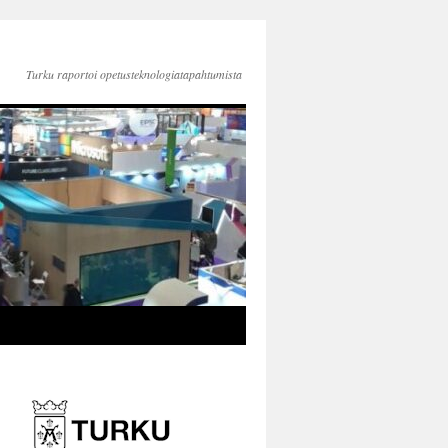
Turku raportoi opetusteknologiatapahtumista