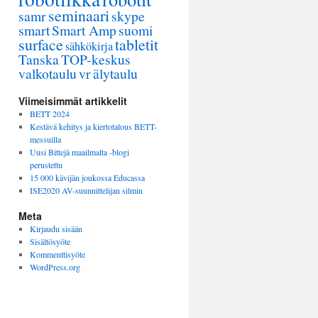
seminaari
samr
skype
smart
Smart Amp
suomi
surface
tabletit
sähkökirja
Tanska
TOP-keskus
valkotaulu
vr
älytaulu
Viimeisimmät artikkelit
BETT 2024
Kestävä kehitys ja kiertotalous BETT-
messuilla
Uusi Bittejä maailmalta -blogi
perustettu
15 000 kävijän joukossa Educassa
ISE2020 AV-suunnittelijan silmin
Meta
Kirjaudu sisään
Sisältösyöte
Kommenttisyöte
WordPress.org