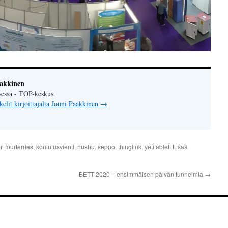
aakkinen
sessa - TOP-keskus
kelit kirjoittajalta Jouni Paakkinen
→
r
,
fourferries
,
koulutusvienti
,
nushu
,
seppo
,
thinglink
,
yetitablet
. Lisää
BETT 2020 – ensimmäisen päivän tunnelmia
→