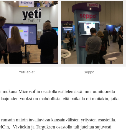
YetiTablet
Seppo
i mukana Microsoftin osastolla esittelemässä mm. uunituoretta
aajuuden vuoksi on mahdollista, että paikalla oli muitakin, jotka
i runsain mitoin tavattavissa kansainvälisten yritysten osastoilla.
:n, Vivitekin ja Targuksen osastolla tuli juteltua sujuvasti