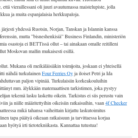
 että vieraillessani oli juuri avautumassa maistelupiste, jolla
inkkua ja muita espanjalaisia herkkupaloja.
 järjesti yhdessä Ruotsin, Norjan, Tanskan ja Islannin kanssa
enssin, mutta ”bisneshenkisiä” Business Finlandin, ministeriön
ia osastoja ei BETTissä ollut – tai ainakaan omalle reitilleni
lut Moskovan mallin mukaisesti esillä.
lut. Mukana oli meikäläisiäkin toimijoita, joskaan ei yhteisellä
itti nähdä turkulainen
Four Ferries Oy
ja iloiset Petri ja Ida
ilahduttavan paljon vipinää. Turkulaisiin korkeakouluihin
hittänyt mm. älykkään matemaattisen tarkistimen, joka pystyy
lijan tekemä lasku laskettu oikein. Tarkistus ei siis perustu vain
äviin ja niille määritettyihin oikeisiin ratkaisuihin, vaan
4f Checker
iaatteessa mikä tahansa vaiheittain kirjattu laskutoimitus
linen tapa päätyä oikeaan ratkaisuun ja tarvittaessa korjaa
taan hyötyä irti tietotekniikasta. Kannattaa tutustua!