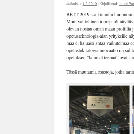
Julkaistu:
1.2.2019
|
Kirjoittanut:
Jouni Pa
BETT 2019:ssä kiinnitin huomioni 
Moni valtiollinen toimija oli näytt
olevan nostaa oman maan profiilia ja
opetusteknologia-alan yrityksille 
maa ei haluaisi antaa vaikutelmaa ed
opetusteknologiainnovaatio on suhteel
opetuksen ”kuumat teemat” ovat suun
Tässä muutamia osastoja, jotka tarttu