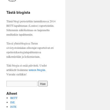
Tästä blogista
Tämä blogi perustettiin tammikuussa 2014
BETT-tapahtuman (Lontoo) raportointiin.
Sittemmin näkökulmaa on laajennettu
muihinkin tapahtumiin.
Tässä yhteisblogissa Turun
sivistystoimialan edustajat raportoivat eri
opetusteknologiatapahtumissa
näkemästään ja kokemastaan.
Tätä blogia ei enää päivitetä. Uudet
artikkelit lisäämme
uuteen blogiin
.
Vieraile sielläkin!
Aiheet
BETT
ISE
ISTE