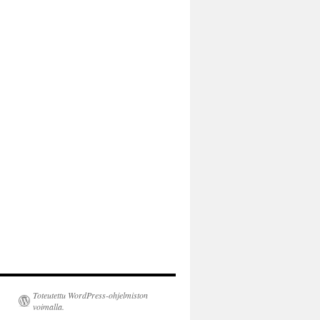
Toteutettu WordPress-ohjelmiston
voimalla.