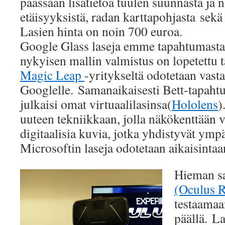
päässään lisätietoa tuulen suunnasta ja 
etäisyyksistä, radan karttapohjasta sekä
Lasien hinta on noin 700 euroa.
Google Glass laseja emme tapahtumasta 
nykyisen mallin valmistus on lopetettu
Magic Leap
-yritykseltä odotetaan vasta
Googlelle. Samanaikaisesti Bett-tapah
julkaisi omat virtuaalilasinsa(
Hololens
)
uuteen tekniikkaan, jolla näkökenttään 
digitaalisia kuvia, jotka yhdistyvät ymp
Microsoftin laseja odotetaan aikaisintaa
Hieman sa
(Oculus R
testaamaa
päällä. La