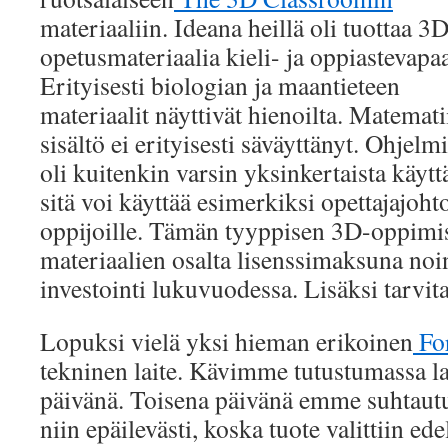
materiaaliin. Ideana heillä oli tuottaa 3
opetusmateriaalia kieli- ja oppiastevapaa
Erityisesti biologian ja maantieteen
materiaalit näyttivät hienoilta. Matemat
sisältö ei erityisesti säväyttänyt. Ohjelm
oli kuitenkin varsin yksinkertaista käytt
sitä voi käyttää esimerkiksi opettajajohtoi
oppijoille. Tämän tyyppisen 3D-oppimis
materiaalien osalta lisenssimaksuna no
investointi lukuvuodessa. Lisäksi tarvit
Lopuksi vielä yksi hieman erikoinen
Fo
tekninen laite. Kävimme tutustumassa la
päivänä. Toisena päivänä emme suhtautu
niin epäilevästi, koska tuote valittiin ede