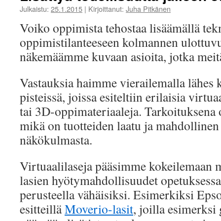
Julkaistu:
25.1.2015
|
Kirjoittanut:
Juha Pitkänen
Voiko oppimista tehostaa lisäämällä tek
oppimistilanteeseen kolmannen ulottuvu
näkemäämme kuvaan asioita, jotka meitä
Vastauksia haimme vierailemalla lähes k
pisteissä, joissa esiteltiin erilaisia virtu
tai 3D-oppimateriaaleja. Tarkoituksena ol
mikä on tuotteiden laatu ja mahdolline
näkökulmasta.
Virtuaalilaseja pääsimme kokeilemaan mu
lasien hyötymahdollisuudet opetuksess
perusteella vähäisiksi. Esimerkiksi Epso
esitteillä
Moverio-lasit
, joilla esimerksi 