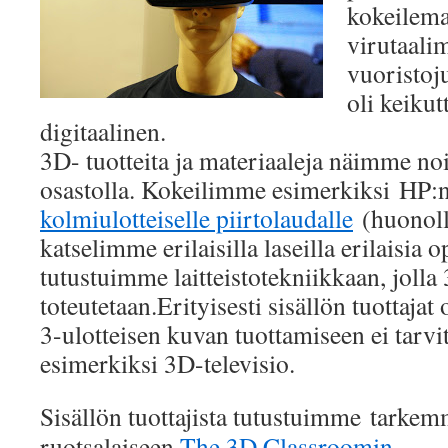
kokeilem
virutaali
vuoristoj
oli keikut
digitaalinen.
3D- tuotteita ja materiaaleja näimme n
osastolla. Kokeilimme esimerkiksi HP:n 
kolmiulotteiselle piirtolaudalle
(huonoll
katselimme erilaisilla laseilla erilaisia 
tutustuimme laitteistotekniikkaan, jolla
toteutetaan.Erityisesti sisällön tuottajat 
3-ulotteisen kuvan tuottamiseen ei tarv
esimerkiksi 3D-televisio.
Sisällön tuottajista tutustuimme tarke
ruotsalaiseen
The 3D Classroomin