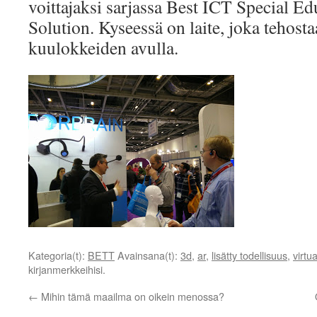
voittajaksi sarjassa Best ICT Special E
Solution. Kyseessä on laite, joka tehost
kuulokkeiden avulla.
Kategoria(t):
BETT
Avainsana(t):
3d
,
ar
,
lisätty todellisuus
,
virtua
kirjanmerkkeihisi.
←
Mihin tämä maailma on oikein menossa?