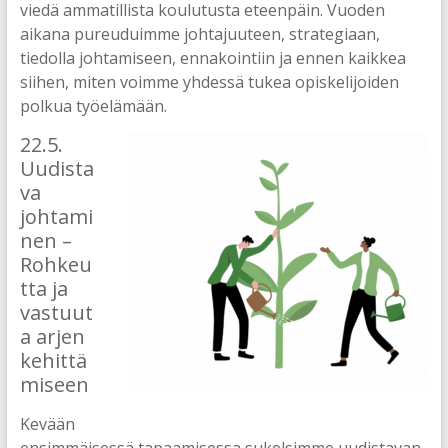
viedä ammatillista koulutusta eteenpäin. Vuoden
aikana pureuduimme johtajuuteen, strategiaan,
tiedolla johtamiseen, ennakointiin ja ennen kaikkea
siihen, miten voimme yhdessä tukea opiskelijoiden
polkua työelämään.
22.5.
Uudista
va
johtami
nen –
Rohkeu
tta ja
vastuut
a arjen
kehittä
miseen
Kevään
ensimmäisessä tapaamisessa sukelsimme uudistavan