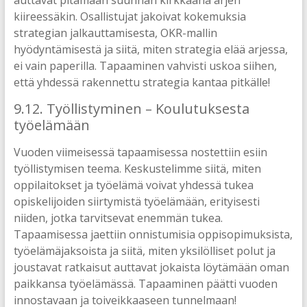
kiireessäkin. Osallistujat jakoivat kokemuksia
strategian jalkauttamisesta, OKR-mallin
hyödyntämisestä ja siitä, miten strategia elää arjessa,
ei vain paperilla. Tapaaminen vahvisti uskoa siihen,
että yhdessä rakennettu strategia kantaa pitkälle!
9.12. Työllistyminen – Koulutuksesta
työelämään
Vuoden viimeisessä tapaamisessa nostettiin esiin
työllistymisen teema. Keskustelimme siitä, miten
oppilaitokset ja työelämä voivat yhdessä tukea
opiskelijoiden siirtymistä työelämään, erityisesti
niiden, jotka tarvitsevat enemmän tukea.
Tapaamisessa jaettiin onnistumisia oppisopimuksista,
työelämäjaksoista ja siitä, miten yksilölliset polut ja
joustavat ratkaisut auttavat jokaista löytämään oman
paikkansa työelämässä. Tapaaminen päätti vuoden
innostavaan ja toiveikkaaseen tunnelmaan!