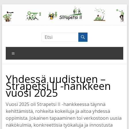
Skip
to
content
Strapetsi
Strategisen
Valikko
ja
pedagogisen
toiminnan
Yhdessä uudistuen –
johtaminen
Strapetsi II -hankkeen
–
vuosi 2025
Ledning
av
strategisk
Vuosi 2025 oli Strapetsi II -hankkeessa täynnä
och
kehittämistä, rohkeita kokeiluja ja aitoa yhdessä
pedagogisk
oppimista. Jokainen tapaaminen toi verkostoon uusia
verksamhet
näkökulmia, konkreettisia työkaluja ja innostusta