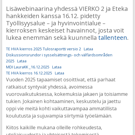
Lisäwebinaarina yhdessä VIERKO 2 ja Eteka
hankkeiden kanssa 16.12. pidetty
Työllisyysalue – ja hyvinvointialue –
kierroksen keskeiset havainnot, josta voit
lukea enemmän sekä kuunnella
tallenteen
.
TE HVA kierros 2025 Tulosraportti versio 2
Lataa
Diskussionsrundor i sysselsättnings- och välfärdsområden
2025
Lataa
MDI LauraKK _16.12.2025
Lataa
TE HVA kierros 16.12.2025
Lataa
Vuoden 2025 tapaamiset osoittivat, että parhaat
ratkaisut syntyvät yhdessä, avoimessa
vuorovaikutuksessa, kokemuksia jakaen ja toisiamme
tukien. Jokainen kohtaaminen, keskustelu ja jaettu
oppi vie meitä kohti vaikuttavampaa ammatillista
koulutusta ja sujuvampia siirtymiä työelämään.
Kiitos kaikille mukana olleille rohkeudesta,
uteliaisuudesta ja yhteisestä tekemisestä.