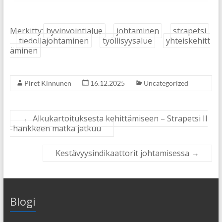
Merkitty:
hyvinvointialue
johtaminen
strapetsi
tiedollajohtaminen
työllisyysalue
yhteiskehitt
äminen
Piret Kinnunen
16.12.2025
Uncategorized
←
Alkukartoituksesta kehittämiseen – Strapetsi II
-hankkeen matka jatkuu
Kestävyysindikaattorit johtamisessa
→
Blogi