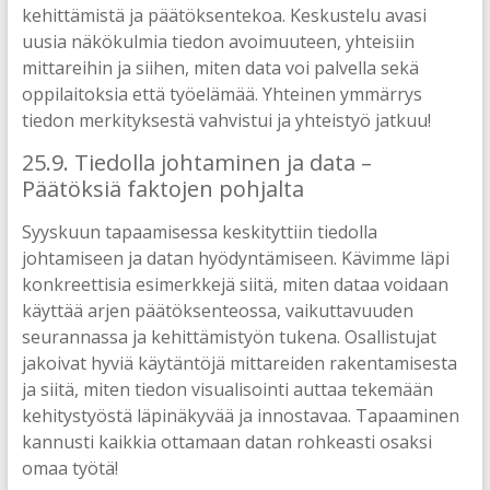
kehittämistä ja päätöksentekoa. Keskustelu avasi
uusia näkökulmia tiedon avoimuuteen, yhteisiin
mittareihin ja siihen, miten data voi palvella sekä
oppilaitoksia että työelämää. Yhteinen ymmärrys
tiedon merkityksestä vahvistui ja yhteistyö jatkuu!
25.9. Tiedolla johtaminen ja data –
Päätöksiä faktojen pohjalta
Syyskuun tapaamisessa keskityttiin tiedolla
johtamiseen ja datan hyödyntämiseen. Kävimme läpi
konkreettisia esimerkkejä siitä, miten dataa voidaan
käyttää arjen päätöksenteossa, vaikuttavuuden
seurannassa ja kehittämistyön tukena. Osallistujat
jakoivat hyviä käytäntöjä mittareiden rakentamisesta
ja siitä, miten tiedon visualisointi auttaa tekemään
kehitystyöstä läpinäkyvää ja innostavaa. Tapaaminen
kannusti kaikkia ottamaan datan rohkeasti osaksi
omaa työtä!