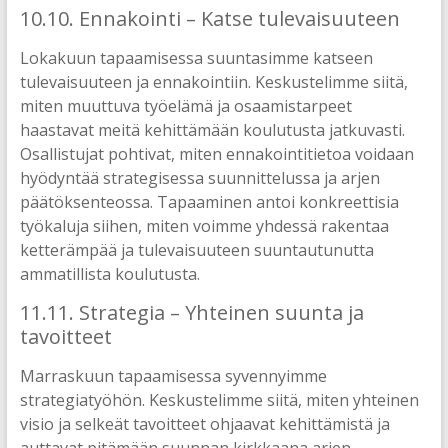
10.10. Ennakointi – Katse tulevaisuuteen
Lokakuun tapaamisessa suuntasimme katseen
tulevaisuuteen ja ennakointiin. Keskustelimme siitä,
miten muuttuva työelämä ja osaamistarpeet
haastavat meitä kehittämään koulutusta jatkuvasti.
Osallistujat pohtivat, miten ennakointitietoa voidaan
hyödyntää strategisessa suunnittelussa ja arjen
päätöksenteossa. Tapaaminen antoi konkreettisia
työkaluja siihen, miten voimme yhdessä rakentaa
ketterämpää ja tulevaisuuteen suuntautunutta
ammatillista koulutusta.
11.11. Strategia – Yhteinen suunta ja
tavoitteet
Marraskuun tapaamisessa syvennyimme
strategiatyöhön. Keskustelimme siitä, miten yhteinen
visio ja selkeät tavoitteet ohjaavat kehittämistä ja
auttavat pitämään suunnan kirkkaana arjen