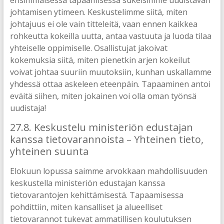
johtamisen ytimeen. Keskustelimme siitä, miten
johtajuus ei ole vain titteleitä, vaan ennen kaikkea
rohkeutta kokeilla uutta, antaa vastuuta ja luoda tilaa
yhteiselle oppimiselle. Osallistujat jakoivat
kokemuksia siitä, miten pienetkin arjen kokeilut
voivat johtaa suuriin muutoksiin, kunhan uskallamme
yhdessä ottaa askeleen eteenpäin. Tapaaminen antoi
eväitä siihen, miten jokainen voi olla oman työnsä
uudistaja!
27.8. Keskustelu ministeriön edustajan
kanssa tietovarannoista – Yhteinen tieto,
yhteinen suunta
Elokuun lopussa saimme arvokkaan mahdollisuuden
keskustella ministeriön edustajan kanssa
tietovarantojen kehittämisestä. Tapaamisessa
pohdittiin, miten kansalliset ja alueelliset
tietovarannot tukevat ammatillisen koulutuksen