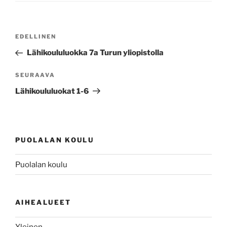
Artikkelien
Edellinen
EDELLINEN
selaus
artikkeli
Lähikoululuokka 7a Turun yliopistolla
Seuraava
SEURAAVA
artikkeli
Lähikoululuokat 1-6
PUOLALAN KOULU
Puolalan koulu
AIHEALUEET