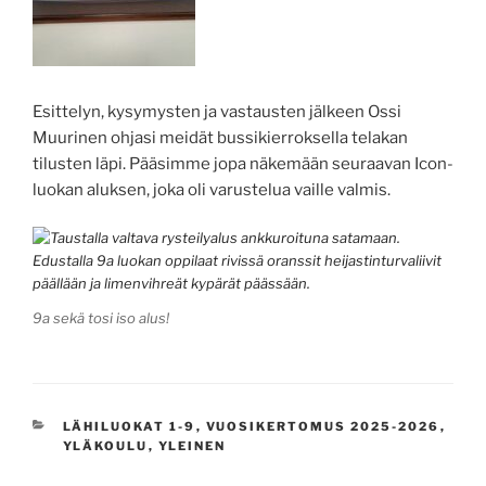
Esittelyn, kysymysten ja vastausten jälkeen Ossi
Muurinen ohjasi meidät bussikierroksella telakan
tilusten läpi. Pääsimme jopa näkemään seuraavan Icon-
luokan aluksen, joka oli varustelua vaille valmis.
9a sekä tosi iso alus!
KATEGORIAT
LÄHILUOKAT 1-9
,
VUOSIKERTOMUS 2025-2026
,
YLÄKOULU
,
YLEINEN