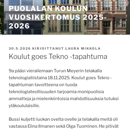
Siirry
PUOLALAN KOULUN
sisältöön
VUOSIKERTOMUS 2025-
2026
JULKAISTU
30.5.2026
KIRJOITTANUT
LAURA MIKKOLA
Koulut goes Tekno -tapahtuma
9a pääsi vierailemaan Turun Meyerin telakalla
teknologiatiistaina 18.11.2025. Koulut goes Tekno -
tapahtuman tavoitteena on tuoda
tekno
logiateollisuuden tarjoamia monipuolisia
ammatteja ja mielenkiintoisia mahdollisuuksia tutuksi
yläkoululaisille.
Bussi kuljetti luokan ovelta ovelle ja telakalla meitä oli
vastassa Elina Ilmanen sekä Olga Tuominen. He pitivät