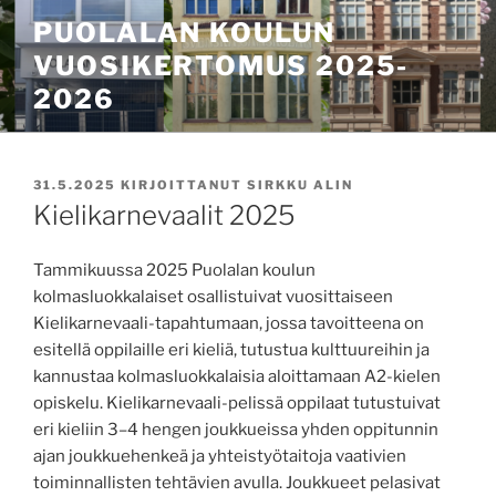
Siirry
PUOLALAN KOULUN
sisältöön
VUOSIKERTOMUS 2025-
2026
JULKAISTU
31.5.2025
KIRJOITTANUT
SIRKKU ALIN
Kielikarnevaalit 2025
Tammikuussa 2025 Puolalan koulun
kolmasluokkalaiset osallistuivat vuosittaiseen
Kielikarnevaali-tapahtumaan, jossa tavoitteena on
esitellä oppilaille eri kieliä, tutustua kulttuureihin ja
kannustaa kolmasluokkalaisia aloittamaan A2-kielen
opiskelu. Kielikarnevaali-pelissä oppilaat tutustuivat
eri kieliin 3–4 hengen joukkueissa yhden oppitunnin
ajan joukkuehenkeä ja yhteistyötaitoja vaativien
toiminnallisten tehtävien avulla. Joukkueet pelasivat