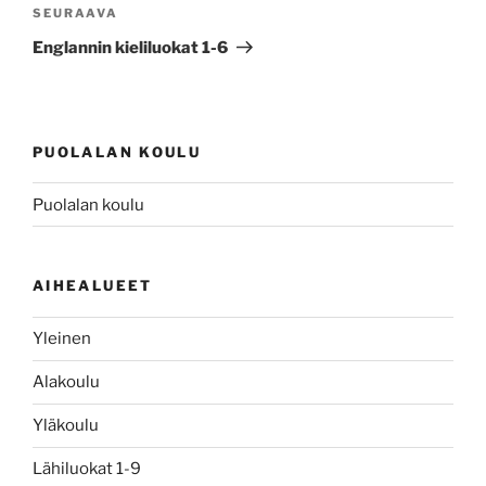
Seuraava
SEURAAVA
artikkeli
Englannin kieliluokat 1-6
PUOLALAN KOULU
Puolalan koulu
AIHEALUEET
Yleinen
Alakoulu
Yläkoulu
Lähiluokat 1-9