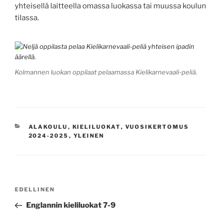
yhteisellä laitteella omassa luokassa tai muussa koulun
tilassa.
Kolmannen luokan oppilaat pelaamassa Kielikarnevaali-peliä.
KATEGORIAT
ALAKOULU
,
KIELILUOKAT
,
VUOSIKERTOMUS
2024-2025
,
YLEINEN
Artikkelien
Edellinen
EDELLINEN
selaus
artikkeli
Englannin kieliluokat 7-9