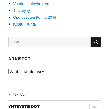
Vanhempainyhdistys
Turvary ry
Opetussuunnitelma 2016
Koululiikunta
HA
Etsi:
ARKISTOT
Arkistot
ETUSIVU
näytä
YHTEYSTIEDOT