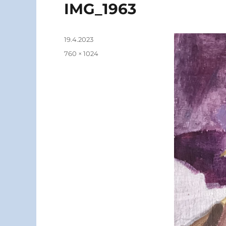
IMG_1963
Julkaistu
19.4.2023
Täysikokoinen
760 × 1024