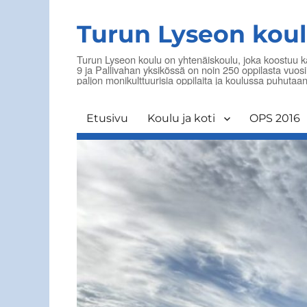
Turun Lyseon kou
Turun Lyseon koulu on yhtenäiskoulu, joka koostuu k
9 ja Pallivahan yksikössä on noin 250 oppilasta vuos
paljon monikulttuurisia oppilaita ja koulussa puhutaanki
Etusivu
Koulu ja koti
OPS 2016