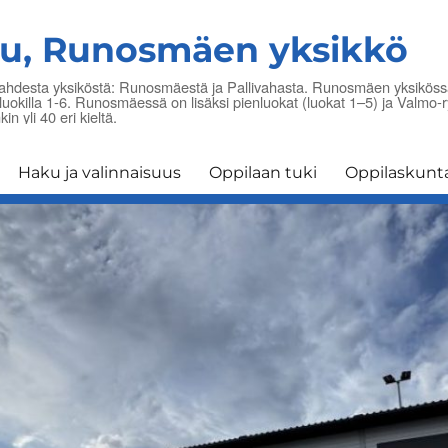
lu, Runosmäen yksikkö
ahdesta yksiköstä: Runosmäestä ja Pallivahasta. Runosmäen yksikössä 
iluokilla 1-6. Runosmäessä on lisäksi pienluokat (luokat 1–5) ja Valmo
n yli 40 eri kieltä.
Haku ja valinnaisuus
Oppilaan tuki
Oppilaskunt