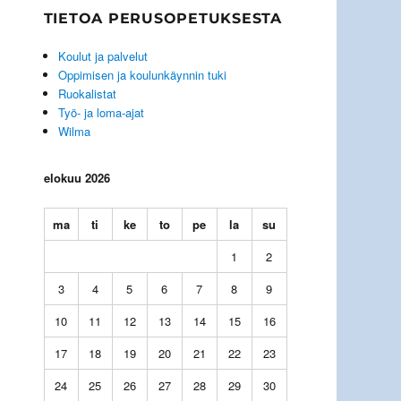
TIETOA PERUSOPETUKSESTA
Koulut ja palvelut
Oppimisen ja koulunkäynnin tuki
Ruokalistat
Työ- ja loma-ajat
Wilma
elokuu 2026
ma
ti
ke
to
pe
la
su
1
2
3
4
5
6
7
8
9
10
11
12
13
14
15
16
17
18
19
20
21
22
23
24
25
26
27
28
29
30