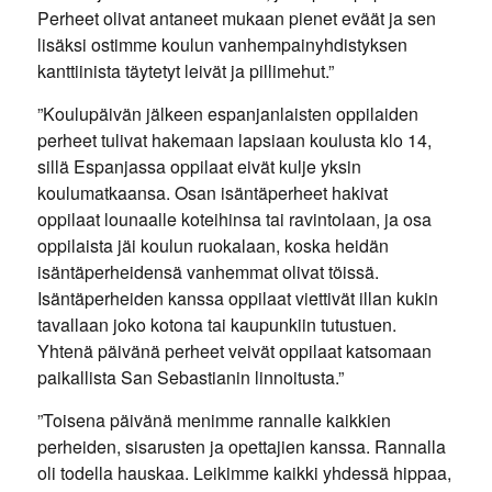
Perheet olivat antaneet mukaan pienet eväät ja sen
lisäksi ostimme koulun vanhempainyhdistyksen
kanttiinista täytetyt leivät ja pillimehut.”
”Koulupäivän jälkeen espanjanlaisten oppilaiden
perheet tulivat hakemaan lapsiaan koulusta klo 14,
sillä Espanjassa oppilaat eivät kulje yksin
koulumatkaansa. Osan isäntäperheet hakivat
oppilaat lounaalle koteihinsa tai ravintolaan, ja osa
oppilaista jäi koulun ruokalaan, koska heidän
isäntäperheidensä vanhemmat olivat töissä.
Isäntäperheiden kanssa oppilaat viettivät illan kukin
tavallaan joko kotona tai kaupunkiin tutustuen.
Yhtenä päivänä perheet veivät oppilaat katsomaan
paikallista San Sebastianin linnoitusta.”
”Toisena päivänä menimme rannalle kaikkien
perheiden, sisarusten ja opettajien kanssa. Rannalla
oli todella hauskaa. Leikimme kaikki yhdessä hippaa,