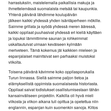
harrastuksiin, maistelemalla paikallisia makuja ja
ihmettelemässä suomalaista metsää tai kaupunkia.
Yhtenä päivänä lähdimme koulupäivän
jälkeen kaikki yhdessä yhden isäntäperheen mökille.
Saimme grillata ja syödä yhdessä meren ääressä,
kaikki oppilaat puuhasivat yhdessä eri kieliä käyttäen
ja lopuksi lämmitimme saunan ja rohkeimmat
uskaltautuivat uimaan keväiseen kylmään
meriveteen. Tämä kokemus jäi kaikkien mieleen ja
espanjalaiset mainitsivat sen parhaaksi muistoksi
viikolta.
Toisena päivänä kävimme koko oppilasporukalla
Turun linnassa. Siellä saimme paljon tietoa ja
elämyksellistä oppimista suomalaisesta historiasta.
Oppilaat saivat todistukset osallistumisestaan tähän
kansainväliseen projektiin. Kaikilla oli hyvä mieli
viikosta ja viikon aikana tuli opittua ja opetettua niin
englannin, espanjan kuin suomenkin sanoja. Kiitos