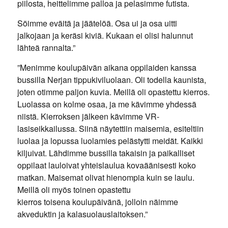
piilosta, heittelimme palloa ja pelasimme futista.
Söimme eväitä ja jäätelöä. Osa ui ja osa uitti
jalkojaan ja keräsi kiviä. Kukaan ei olisi halunnut
lähteä rannalta.”
”Menimme koulupäivän aikana oppilaiden kanssa
bussilla Nerjan tippukiviluolaan. Oli todella kaunista,
joten otimme paljon kuvia. Meillä oli opastettu kierros.
Luolassa on kolme osaa, ja me kävimme yhdessä
niistä. Kierroksen jälkeen kävimme VR-
lasiseikkailussa. Siinä näytettiin maisemia, esiteltiin
luolaa ja lopussa luolamies pelästytti meidät. Kaikki
kiljuivat. Lähdimme bussilla takaisin ja paikalliset
oppilaat lauloivat yhteislaulua kovaäänisesti koko
matkan. Maisemat olivat hienompia kuin se laulu.
Meillä oli myös toinen opastettu
kierros toisena koulupäivänä, jolloin näimme
akveduktin ja kalasuolauslaitoksen.”