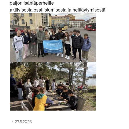
paljon isäntäperheille
aktiivisesta osallistumisesta ja heittäytymisestä!
Kirjoittaja
Julkaistu
27.5.2026