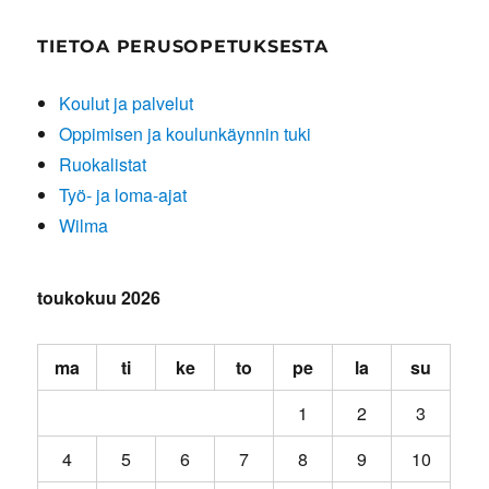
TIETOA PERUSOPETUKSESTA
Koulut ja palvelut
Oppimisen ja koulunkäynnin tuki
Ruokalistat
Työ- ja loma-ajat
Wilma
toukokuu 2026
ma
ti
ke
to
pe
la
su
1
2
3
4
5
6
7
8
9
10