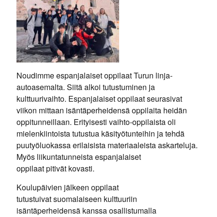
Noudimme espanjalaiset oppilaat Turun linja-
autoasemalta. Siitä alkoi tutustuminen ja
kulttuurivaihto. Espanjalaiset oppilaat seurasivat
viikon mittaan isäntäperheidensä oppilaita heidän
oppitunneillaan. Erityisesti vaihto-oppilaista oli
mielenkiintoista tutustua käsityötunteihin ja tehdä
puutyöluokassa erilaisista materiaaleista askarteluja.
Myös liikuntatunneista espanjalaiset
oppilaat pitivät kovasti.
Koulupäivien jälkeen oppilaat
tutustuivat suomalaiseen kulttuuriin
isäntäperheidensä kanssa osallistumalla