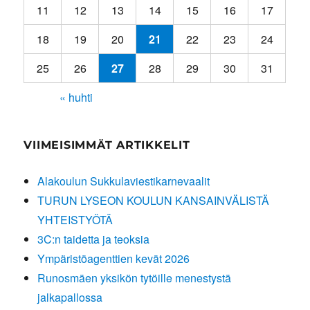
11
12
13
14
15
16
17
18
19
20
21
22
23
24
25
26
27
28
29
30
31
« huhti
VIIMEISIMMÄT ARTIKKELIT
Alakoulun Sukkulaviestikarnevaalit
TURUN LYSEON KOULUN KANSAINVÄLISTÄ
YHTEISTYÖTÄ
3C:n taidetta ja teoksia
Ympäristöagenttien kevät 2026
Runosmäen yksikön tytöille menestystä
jalkapallossa