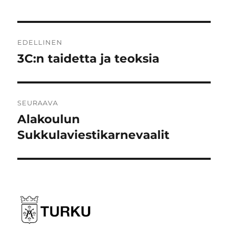
Artikkelien
EDELLINEN
selaus
3C:n taidetta ja teoksia
Edellinen
artikkeli:
SEURAAVA
Alakoulun
Seuraava
artikkeli:
Sukkulaviestikarnevaalit