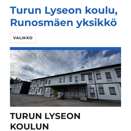
Turun Lyseon koulu,
Runosmäen yksikkö
VALIKKO
TURUN LYSEON
KOULUN