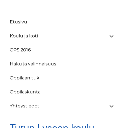
Etusivu
näytä
Koulu ja koti
alavalik
OPS 2016
Haku ja valinnaisuus
Oppilaan tuki
Oppilaskunta
näytä
Yhteystiedot
alavalik
Turun Lyseon koulu,