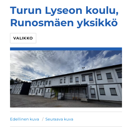
Turun Lyseon koulu,
Runosmäen yksikkö
VALIKKO
Edellinen kuva
Seuraava kuva