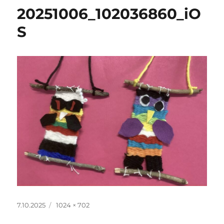
20251006_102036860_iO
S
Julkaistu
Täysikokoinen
7.10.2025
1024 × 702