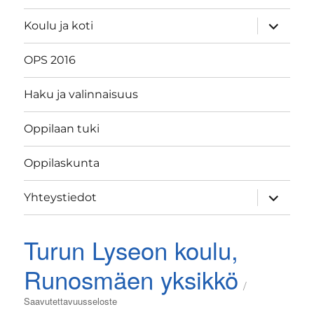
näytä
Koulu ja koti
alavalik
OPS 2016
Haku ja valinnaisuus
Oppilaan tuki
Oppilaskunta
näytä
Yhteystiedot
alavalik
Turun Lyseon koulu,
Runosmäen yksikkö
Saavutettavuusseloste