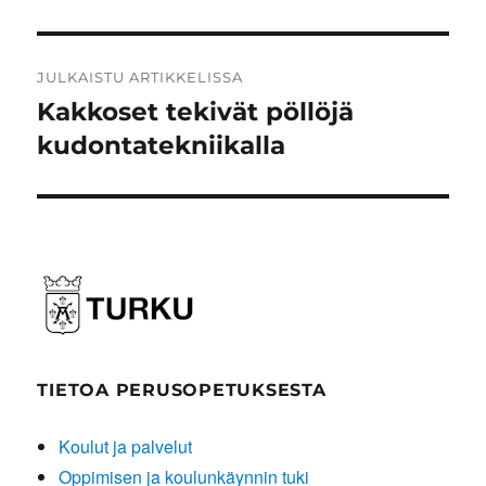
Artikkelien
JULKAISTU ARTIKKELISSA
selaus
Kakkoset tekivät pöllöjä
kudontatekniikalla
TIETOA PERUSOPETUKSESTA
Koulut ja palvelut
Oppimisen ja koulunkäynnin tuki