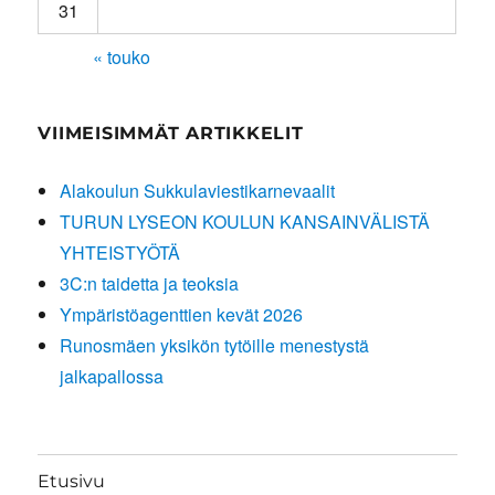
31
« touko
VIIMEISIMMÄT ARTIKKELIT
Alakoulun Sukkulaviestikarnevaalit
TURUN LYSEON KOULUN KANSAINVÄLISTÄ
YHTEISTYÖTÄ
3C:n taidetta ja teoksia
Ympäristöagenttien kevät 2026
Runosmäen yksikön tytöille menestystä
jalkapallossa
Etusivu