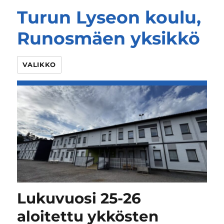
Turun Lyseon koulu,
Runosmäen yksikkö
VALIKKO
Lukuvuosi 25-26
aloitettu ykkösten