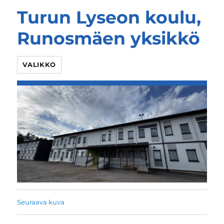
Turun Lyseon koulu,
Runosmäen yksikkö
VALIKKO
Seuraava kuva