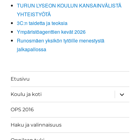
TURUN LYSEON KOULUN KANSAINVÄLISTÄ
YHTEISTYÖTÄ
3C:n taidetta ja teoksia
Ympäristöagenttien kevät 2026
Runosmäen yksikön tytöille menestystä
jalkapallossa
Etusivu
näytä
Koulu ja koti
alavalik
OPS 2016
Haku ja valinnaisuus