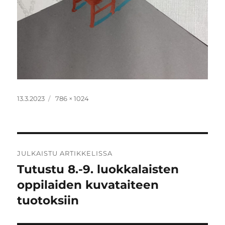
Julkaistu
Täysikokoinen
13.3.2023
786 × 1024
Artikkelien
JULKAISTU ARTIKKELISSA
selaus
Tutustu 8.-9. luokkalaisten
oppilaiden kuvataiteen
tuotoksiin