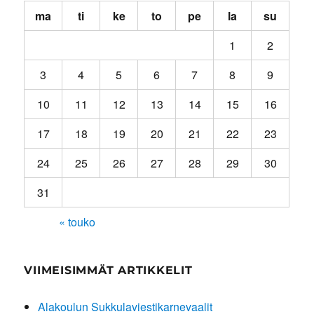
ma
ti
ke
to
pe
la
su
1
2
3
4
5
6
7
8
9
10
11
12
13
14
15
16
17
18
19
20
21
22
23
24
25
26
27
28
29
30
31
« touko
VIIMEISIMMÄT ARTIKKELIT
Alakoulun Sukkulaviestikarnevaalit