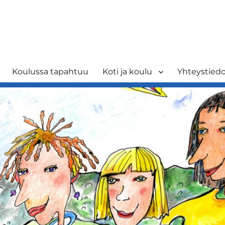
Koulussa tapahtuu
Koti ja koulu
Yhteystied