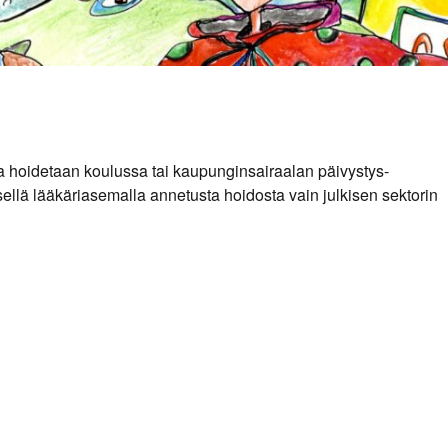
a hoidetaan koulussa tai kaupunginsairaalan päivystys-
sellä lääkäriasemalla annetusta hoidosta vain julkisen sektorin