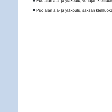
Puolalan ala- ja yläkoulu, venäjän kieliluo
Puolalan ala- ja yläkoulu, saksan kieliluok