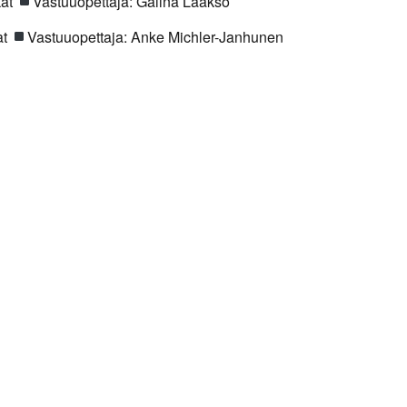
kat
Vastuuopettaja: Galina Laakso
at
Vastuuopettaja: Anke Michler-Janhunen