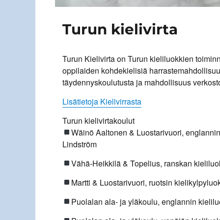
Turun kielivirta
Turun Kielivirta on Turun kieliluokkien toim
oppilaiden kohdekielisiä harrastemahdollisuu
täydennyskoulutusta ja mahdollisuus verkosto
Lisätietoja Kielivirrasta
Turun kielivirtakoulut
Wäinö Aaltonen & Luostarivuori, englannin
Lindström
Vähä-Heikkilä & Topelius, ranskan kielilu
Martti & Luostarivuori, ruotsin kielikylpyluo
Puolalan ala- ja yläkoulu, englannin kielil