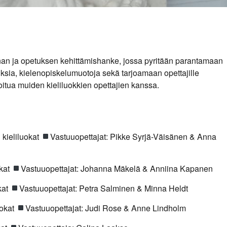
innan ja opetuksen kehittämishanke, jossa pyritään parantamaan
ksia, kielenopiskelumuotoja sekä tarjoamaan opettajille
itua muiden kieliluokkien opettajien kanssa.
 kieliluokat
Vastuuopettajat: Pikke Syrjä-Väisänen & Anna
okat
Vastuuopettajat: Johanna Mäkelä & Anniina Kapanen
kat
Vastuuopettajat: Petra Salminen & Minna Heldt
uokat
Vastuuopettajat: Judi Rose & Anne Lindholm