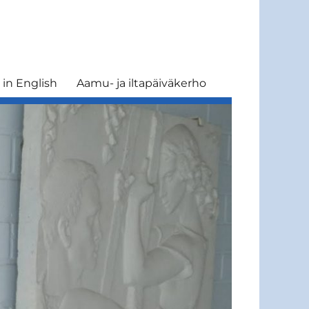
in English
Aamu- ja iltapäiväkerho