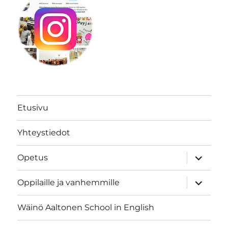
Etusivu
Yhteystiedot
näytä
Opetus
alavalik
näytä
Oppilaille ja vanhemmille
alavalik
Wäinö Aaltonen School in English