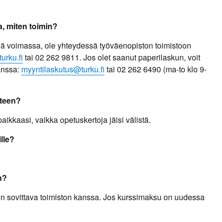
, miten toimin?
lä voimassa, ole yhteydessä työväenopiston toimistoon
urku.fi
tai 02 262 9811. Jos olet saanut paperilaskun, voit
anssa:
myyntilaskutus@turku.fi
tai 02 262 6490 (ma-to klo 9-
 teen?
paikkaasi, vaikka opetuskertoja jäisi välistä.
lle?
n?
ta on sovittava toimiston kanssa. Jos kurssimaksu on uudessa