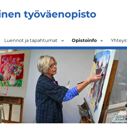
inen työväenopisto
Luennot ja tapahtumat
Opistoinfo
Yhteys