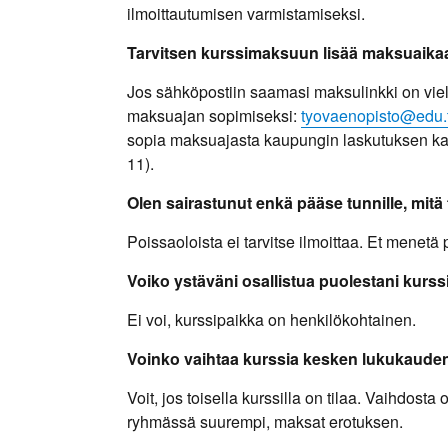
ilmoittautumisen varmistamiseksi.
Tarvitsen kurssimaksuun lisää maksuaikaa
Jos sähköpostiin saamasi maksulinkki on vie
maksuajan sopimiseksi:
tyovaenopisto@edu.t
sopia maksuajasta kaupungin laskutuksen k
11).
Olen sairastunut enkä pääse tunnille, mitä
Poissaoloista ei tarvitse ilmoittaa. Et menetä 
Voiko ystäväni osallistua puolestani kurssi
Ei voi, kurssipaikka on henkilökohtainen.
Voinko vaihtaa kurssia kesken lukukaude
Voit, jos toisella kurssilla on tilaa. Vaihdos
ryhmässä suurempi, maksat erotuksen.