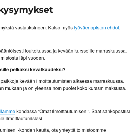
 kysymykset
ymyksiä vastauksineen. Katso myös
työväenopiston ehdot
.
sääntöisesti toukokuussa ja kevään kursseille marraskuussa.
imistosta läpi vuoden.
sille pelkäksi kevätkaudeksi?
ita paikkoja kevään ilmoittautumisten alkaessa marraskuussa.
n mukaan ja on yleensä noin puolet koko kurssin maksusta.
uillamme
kohdassa ”Omat ilmoittautumiseni”. Saat sähköpostiisi
a ilmoittautumisiasi.
utumiseni -kohdan kautta, ota yhteyttä toimistoomme