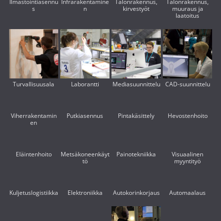
Ilmastointiasennu
Infrarakentamine
Talonrakennus,
Talonrakennus,
s
n
kirvestyöt
muuraus ja
laatoitus
Turvallisuusala
Laborantti
Mediasuunnittelu
CAD-suunnittelu
Viherrakentamin
Putkiasennus
Pintakäsittely
Hevostenhoito
en
Eläintenhoito
Metsäkoneenkäyt
Painotekniikka
Visuaalinen
tö
myyntityö
Kuljetuslogistiikka
Elektroniikka
Autokorinkorjaus
Automaalaus