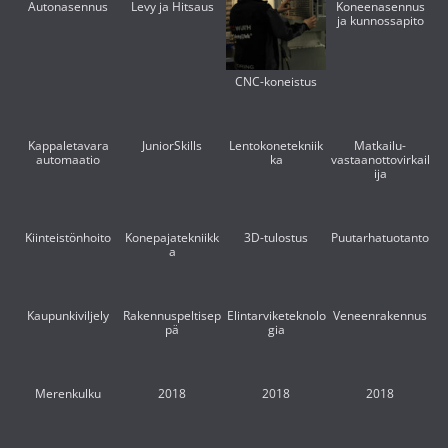
Autonasennus
Levy ja Hitsaus
Koneenasennus
ja kunnossapito
CNC-koneistus
Kappaletavara
JuniorSkills
Lentokonetekniik
Matkailu-
automaatio
ka
vastaanottovirkail
ija
Kiinteistönhoito
Konepajatekniikk
3D-tulostus
Puutarhatuotanto
a
Kaupunkiviljely
Rakennuspeltisep
Elintarviketeknolo
Veneenrakennus
pä
gia
Merenkulku
2018
2018
2018