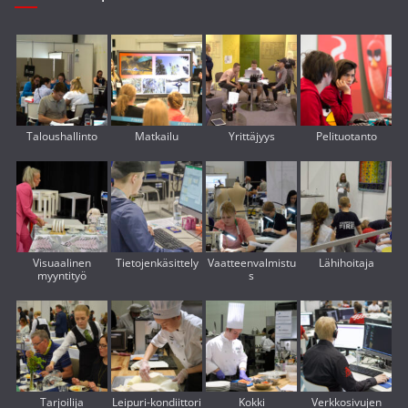
Taloushallinto
Matkailu
Yrittäjyys
Pelituotanto
Visuaalinen
Tietojenkäsittely
Vaatteenvalmistu
Lähihoitaja
myyntityö
s
Tarjoilija
Leipuri-kondiittori
Kokki
Verkkosivujen