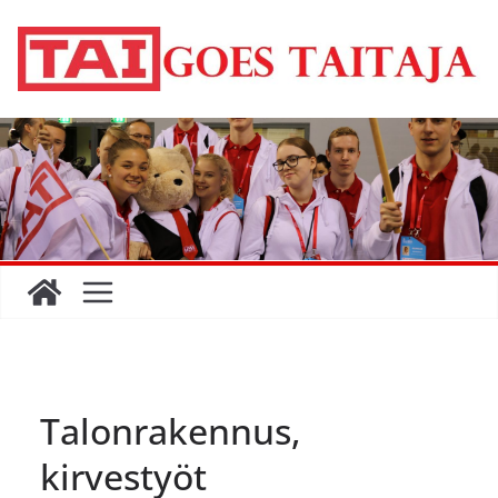
Skip
to
content
Talonrakennus,
kirvestyöt