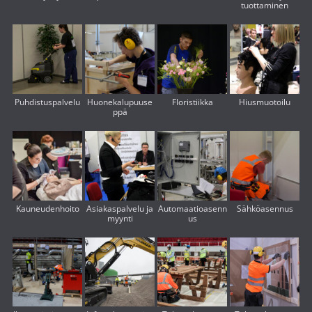
tuottaminen
Puhdistuspalvelu
Huonekalupuuse
Floristiikka
Hiusmuotoilu
ppä
Kauneudenhoito
Asiakaspalvelu ja
Automaatioasenn
Sähköasennus
myynti
us