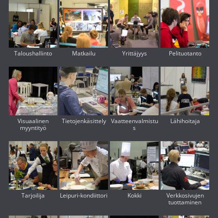
Taloushallinto
Matkailu
Yrittäjyys
Pelituotanto
Visuaalinen
Tietojenkäsittely
Vaatteenvalmistu
Lähihoitaja
myyntityö
s
Tarjoilija
Leipuri-kondiittori
Kokki
Verkkosivujen
tuottaminen