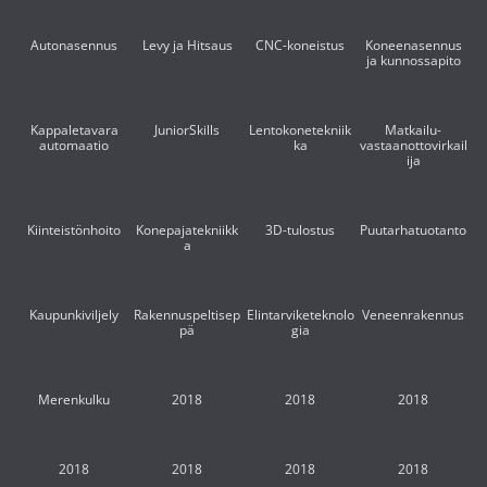
Autonasennus
Levy ja Hitsaus
CNC-koneistus
Koneenasennus
ja kunnossapito
Kappaletavara
JuniorSkills
Lentokonetekniik
Matkailu-
automaatio
ka
vastaanottovirkail
ija
Kiinteistönhoito
Konepajatekniikk
3D-tulostus
Puutarhatuotanto
a
Kaupunkiviljely
Rakennuspeltisep
Elintarviketeknolo
Veneenrakennus
pä
gia
Merenkulku
2018
2018
2018
2018
2018
2018
2018