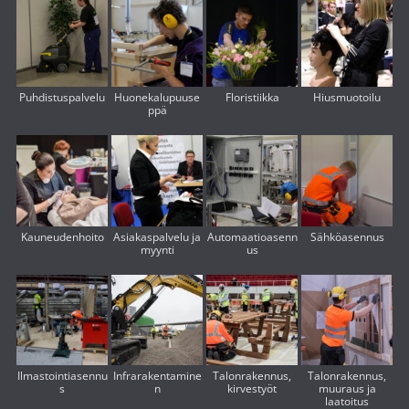
Puhdistuspalvelu
Huonekalupuuse
Floristiikka
Hiusmuotoilu
ppä
Kauneudenhoito
Asiakaspalvelu ja
Automaatioasenn
Sähköasennus
myynti
us
Ilmastointiasennu
Infrarakentamine
Talonrakennus,
Talonrakennus,
s
n
kirvestyöt
muuraus ja
laatoitus