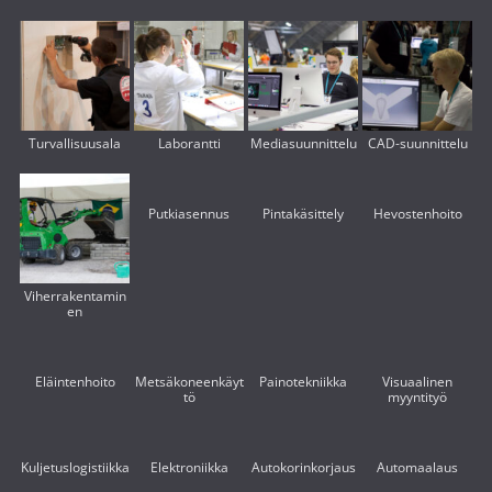
Turvallisuusala
Laborantti
Mediasuunnittelu
CAD-suunnittelu
Putkiasennus
Pintakäsittely
Hevostenhoito
Viherrakentamin
en
Eläintenhoito
Metsäkoneenkäyt
Painotekniikka
Visuaalinen
tö
myyntityö
Kuljetuslogistiikka
Elektroniikka
Autokorinkorjaus
Automaalaus