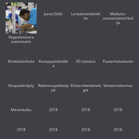
JuniorSkills
Lentokonetekniik
Matkailu-
ka
vastaanottovirkail
ija
Kappaletavara
automaatio
Kiinteistönhoito
Konepajatekniikk
3D-tulostus
Puutarhatuotanto
a
Kaupunkiviljely
Rakennuspeltisep
Elintarviketeknolo
Veneenrakennus
pä
gia
Merenkulku
2018
2018
2018
2018
2018
2018
2018