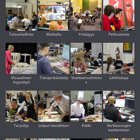
Taloushallinto
Matkailu
Yrittäjyys
Pelituotanto
Visuaalinen
Tietojenkäsittely
Vaatteenvalmistu
Lähihoitaja
myyntityö
s
Tarjoilija
Leipuri-kondiittori
Kokki
Verkkosivujen
tuottaminen