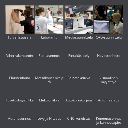
Turvallisuusala
Laborantti
Mediasuunnittelu
CAD-suunnittelu
Viherrakentamin
Putkiasennus
Pintakäsittely
Hevostenhoito
en
Eläintenhoito
Metsäkoneenkäyt
Painotekniikka
Visuaalinen
tö
myyntityö
Kuljetuslogistiikka
Elektroniikka
Autokorinkorjaus
Automaalaus
Autonasennus
Levy ja Hitsaus
CNC-koneistus
Koneenasennus
ja kunnossapito