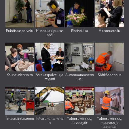
Puhdistuspalvelu
Huonekalupuuse
Floristiikka
Hiusmuotoilu
ppä
Kauneudenhoito
Asiakaspalvelu ja
Automaatioasenn
Sähköasennus
myynti
us
Ilmastointiasennu
Infrarakentamine
Talonrakennus,
Talonrakennus,
s
n
kirvestyöt
muuraus ja
laatoitus