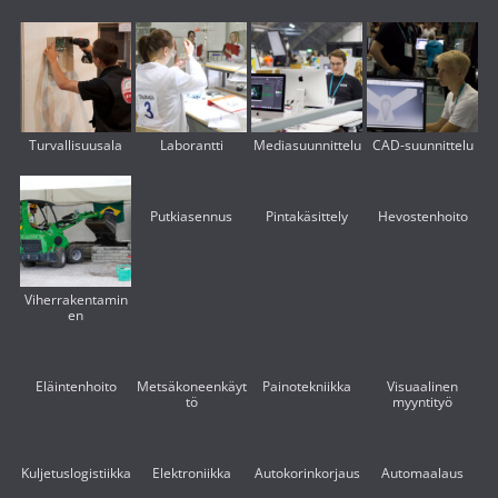
Turvallisuusala
Laborantti
Mediasuunnittelu
CAD-suunnittelu
Putkiasennus
Pintakäsittely
Hevostenhoito
Viherrakentamin
en
Eläintenhoito
Metsäkoneenkäyt
Painotekniikka
Visuaalinen
tö
myyntityö
Kuljetuslogistiikka
Elektroniikka
Autokorinkorjaus
Automaalaus