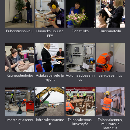
Puhdistuspalvelu
Huonekalupuuse
Floristiikka
Hiusmuotoilu
ppä
Kauneudenhoito
Asiakaspalvelu ja
Automaatioasenn
Sähköasennus
myynti
us
Ilmastointiasennu
Infrarakentamine
Talonrakennus,
Talonrakennus,
s
n
kirvestyöt
muuraus ja
laatoitus