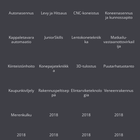
Autonasennus
Levy ja Hitsaus
CNC-koneistus
Koneenasennus
ja kunnossapito
Kappaletavara
JuniorSkills
Lentokonetekniik
Matkailu-
automaatio
ka
vastaanottovirkail
ija
Kiinteistönhoito
Konepajatekniikk
3D-tulostus
Puutarhatuotanto
a
Kaupunkiviljely
Rakennuspeltisep
Elintarviketeknolo
Veneenrakennus
pä
gia
Merenkulku
2018
2018
2018
2018
2018
2018
2018