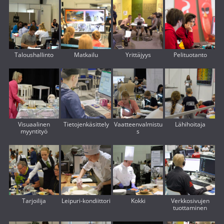
Taloushallinto
Matkailu
Yrittäjyys
Pelituotanto
Visuaalinen
Tietojenkäsittely
Vaatteenvalmistu
Lähihoitaja
myyntityö
s
Tarjoilija
Leipuri-kondiittori
Kokki
Verkkosivujen
tuottaminen