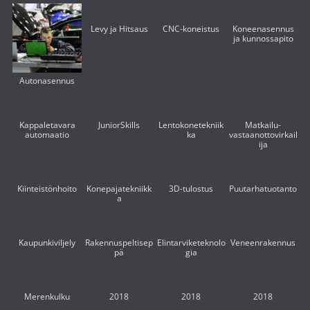
Levy ja Hitsaus
CNC-koneistus
Koneenasennus
ja kunnossapito
Autonasennus
Kappaletavara
JuniorSkills
Lentokonetekniik
Matkailu-
automaatio
ka
vastaanottovirkail
ija
Kiinteistönhoito
Konepajatekniikk
3D-tulostus
Puutarhatuotanto
a
Kaupunkiviljely
Rakennuspeltisep
Elintarviketeknolo
Veneenrakennus
pä
gia
Merenkulku
2018
2018
2018