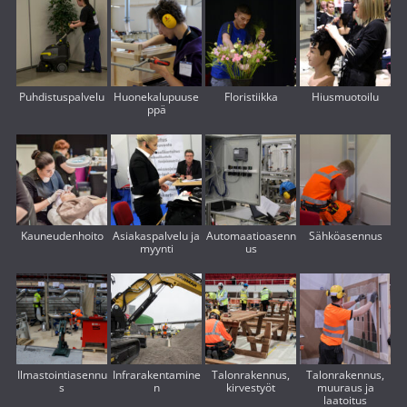
Puhdistuspalvelu
Huonekalupuuse
Floristiikka
Hiusmuotoilu
ppä
Kauneudenhoito
Asiakaspalvelu ja
Automaatioasenn
Sähköasennus
myynti
us
Ilmastointiasennu
Infrarakentamine
Talonrakennus,
Talonrakennus,
s
n
kirvestyöt
muuraus ja
laatoitus