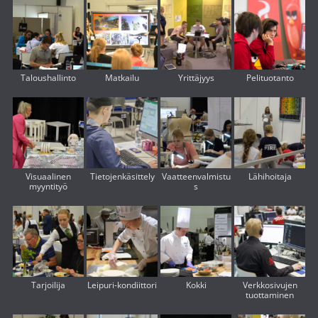
Taloushallinto
Matkailu
Yrittäjyys
Pelituotanto
Visuaalinen
Tietojenkäsittely
Vaatteenvalmistu
Lähihoitaja
myyntityö
s
Tarjoilija
Leipuri-kondiittori
Kokki
Verkkosivujen
tuottaminen