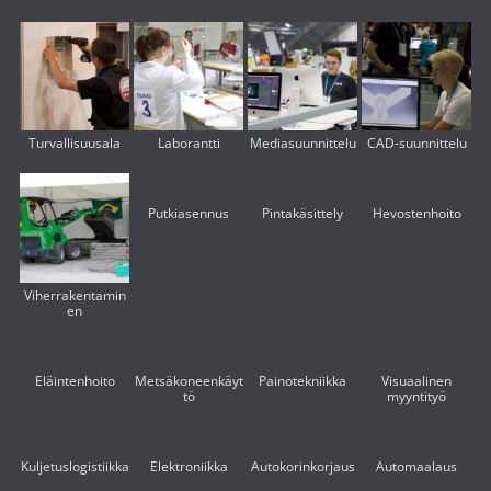
Turvallisuusala
Laborantti
Mediasuunnittelu
CAD-suunnittelu
Putkiasennus
Pintakäsittely
Hevostenhoito
Viherrakentamin
en
Eläintenhoito
Metsäkoneenkäyt
Painotekniikka
Visuaalinen
tö
myyntityö
Kuljetuslogistiikka
Elektroniikka
Autokorinkorjaus
Automaalaus