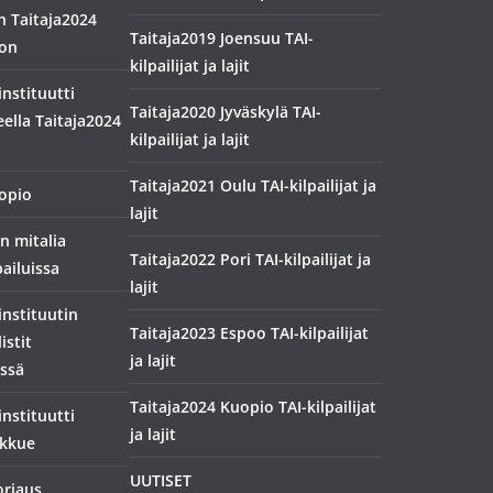
in Taitaja2024
Taitaja2019 Joensuu TAI-
oon
kilpailijat ja lajit
nstituutti
Taitaja2020 Jyväskylä TAI-
ella Taitaja2024
kilpailijat ja lajit
Taitaja2021 Oulu TAI-kilpailijat ja
opio
lajit
n mitalia
Taitaja2022 Pori TAI-kilpailijat ja
ailuissa
lajit
nstituutin
Taitaja2023 Espoo TAI-kilpailijat
istit
ja lajit
ssä
Taitaja2024 Kuopio TAI-kilpailijat
nstituutti
ja lajit
ukkue
UUTISET
orjaus