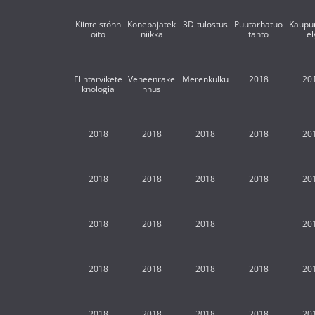
Kiinteistönh
Konepajatek
3D-tulostus
Puutarhatuo
Kaupun
oito
niikka
tanto
el
Elintarvikete
Veneenrake
Merenkulku
2018
20
knologia
nnus
2018
2018
2018
2018
20
2018
2018
2018
2018
20
2018
2018
2018
20
2018
2018
2018
2018
20
2018
2018
2018
2018
20