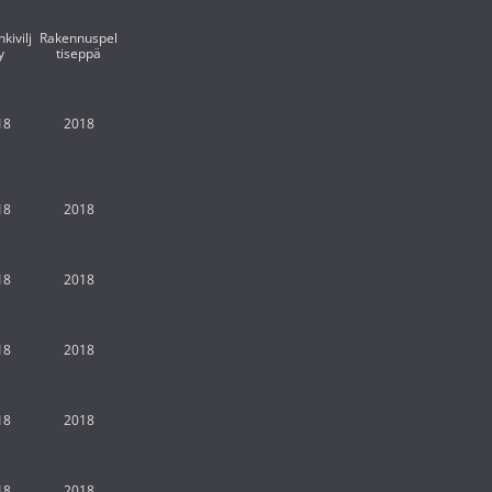
kivilj
Rakennuspel
y
tiseppä
18
2018
18
2018
18
2018
18
2018
18
2018
18
2018