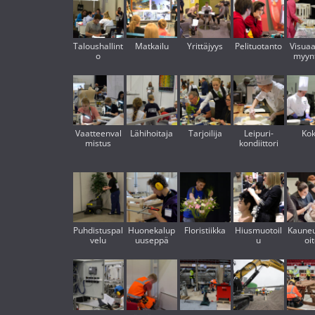
Taloushallint
Matkailu
Yrittäjyys
Pelituotanto
Visuaa
o
myynt
Vaatteenval
Lähihoitaja
Tarjoilija
Leipuri-
Kok
mistus
kondiittori
Puhdistuspal
Huonekalup
Floristiikka
Hiusmuotoil
Kaune
velu
uuseppä
u
oi