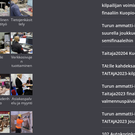
kilpailijan voim
finaaliin Kuopi
linen
Tietojenkäsit
ityö
tely
Turun ammatti-i
suurella joukkue
semifinaaleihin
Taitaja20204 Ku
ki
Verkkosivuje
n
tuottaminen
TAI:lle kahdeksa
TAITAJA2023-kilp
Turun ammatti-i
Taitaja2023 final
udenh
Asiakaspalv
valmennuspäivä
to
elu ja myynti
Turun ammatti-i
TAITAJA2023 Jo
102 Autokorink