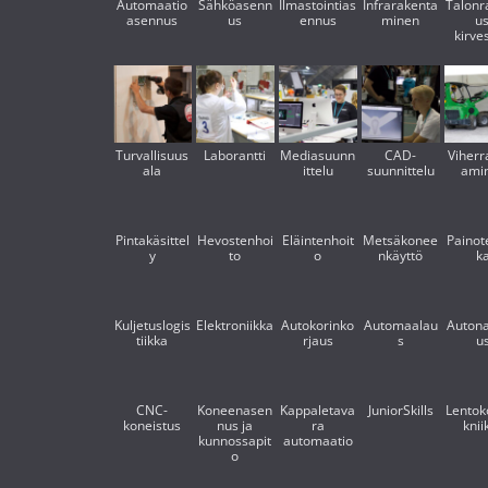
Automaatio
Sähköasenn
Ilmastointias
Infrarakenta
Talonr
asennus
us
ennus
minen
us
kirve
Turvallisuus
Laborantti
Mediasuunn
CAD-
Viherr
ala
ittelu
suunnittelu
ami
Pintakäsittel
Hevostenhoi
Eläintenhoit
Metsäkonee
Painot
y
to
o
nkäyttö
k
Kuljetuslogis
Elektroniikka
Autokorinko
Automaalau
Auton
tiikka
rjaus
s
u
CNC-
Koneenasen
Kappaletava
JuniorSkills
Lentok
koneistus
nus ja
ra
knii
kunnossapit
automaatio
o