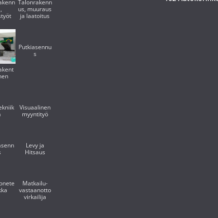
akenn
Talonrakenn
,
us, muuraus
styöt
ja laatoitus
Putkiasennu
s
akent
nen
ekniik
Visuaalinen
a
myyntityö
asenn
Levy ja
s
Hitsaus
onete
Matkailu-
kka
vastaanotto
virkailija