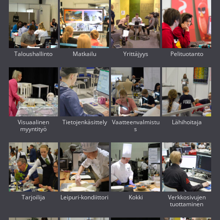
Taloushallinto
Matkailu
Yrittäjyys
Pelituotanto
Visuaalinen
Tietojenkäsittely
Vaatteenvalmistu
Lähihoitaja
myyntityö
s
Tarjoilija
Leipuri-kondiittori
Kokki
Verkkosivujen
tuottaminen