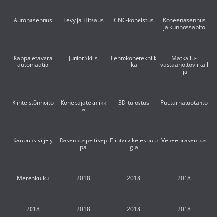
Autonasennus
Levy ja Hitsaus
CNC-koneistus
Koneenasennus
ja kunnossapito
Kappaletavara
JuniorSkills
Lentokonetekniik
Matkailu-
automaatio
ka
vastaanottovirkail
ija
Kiinteistönhoito
Konepajatekniikk
3D-tulostus
Puutarhatuotanto
a
Kaupunkiviljely
Rakennuspeltisep
Elintarviketeknolo
Veneenrakennus
pä
gia
Merenkulku
2018
2018
2018
2018
2018
2018
2018