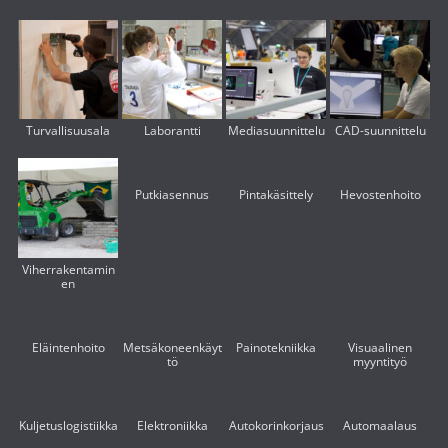
Turvallisuusala
Laborantti
Mediasuunnittelu
CAD-suunnittelu
Putkiasennus
Pintakäsittely
Hevostenhoito
Viherrakentamin
en
Eläintenhoito
Metsäkoneenkäyt
Painotekniikka
Visuaalinen
tö
myyntityö
Kuljetuslogistiikka
Elektroniikka
Autokorinkorjaus
Automaalaus