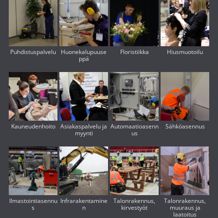
Puhdistuspalvelu
Huonekalupuuse
Floristiikka
Hiusmuotoilu
ppä
Kauneudenhoito
Asiakaspalvelu ja
Automaatioasenn
Sähköasennus
myynti
us
Ilmastointiasennu
Infrarakentamine
Talonrakennus,
Talonrakennus,
s
n
kirvestyöt
muuraus ja
laatoitus