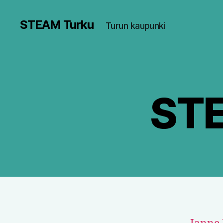
STEAM Turku
Turun kaupunki
STE