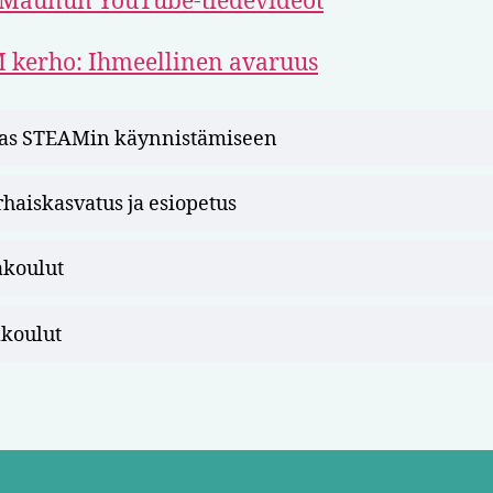
 Maunun YouTube-tiedevideot
 kerho: Ihmeellinen avaruus
as STEAMin käynnistämiseen
rhaiskasvatus ja esiopetus
akoulut
äkoulut