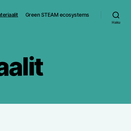
riaalit
Green STEAM ecosystems
Haku
alit