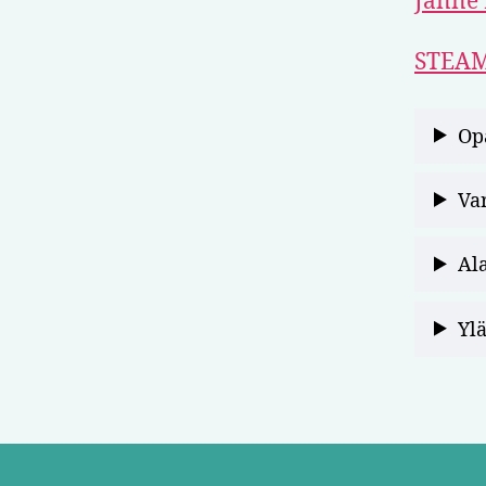
Janne
STEAM
Op
Va
Al
Yl