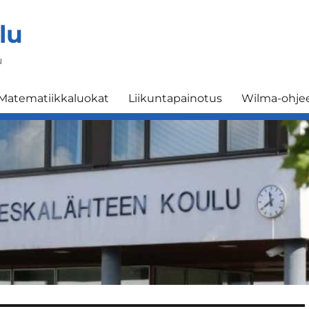
lu
u
Matematiikkaluokat
Liikuntapainotus
Wilma-ohje