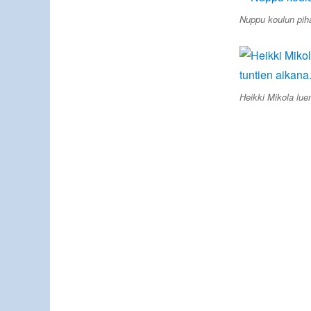
Nuppu koulun piha
Heikki Mikola luen