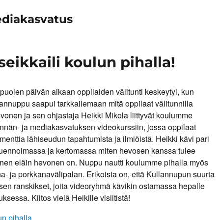
ediakasvatus
ikkaili koulun pihalla!
puolen päivän aikaan oppilaiden välitunti keskeytyi, kun
annuppu saapui tarkkailemaan mitä oppilaat välitunnilla
onen ja sen ohjastaja Heikki Mikola liittyvät koulumme
innän- ja mediakasvatuksen videokurssiin, jossa oppilaat
menttia lähiseudun tapahtumista ja ilmiöistä. Heikki kävi pari
 luennoimassa ja kertomassa miten hevosen kanssa tulee
ainen eläin hevonen on. Nuppu nautti koulumme pihalla myös
- ja porkkanavälipalan. Erikoista on, että Kullannupun suurta
en ranskikset, joita videoryhmä kävikin ostamassa hepalle
sessa. Kiitos vielä Heikille visiitistä!