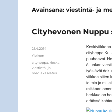
Avainsana:
viestintä- ja m
Cityhevonen Nuppu se
Keskiviikkona 
Kirjoittaja
Julkaistu
25.4.2014
cityheppa Kull
Kategoriat
Yleinen
puuhaavat. Hev
Avainsanat
cityheppa
,
rieska
,
8.luokan viest
viestintä- ja
työstävät doku
mediakasvatus
viikkoa sitten
toimia ja mill
raikkaan omena
herkkua on hes
eräässä kohtauk